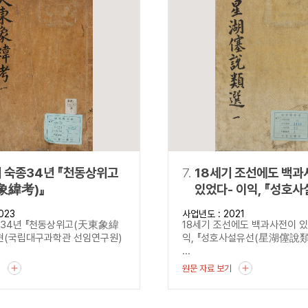
기 숙종34년 『천동상위고
7.
18세기 조선에도 백과
象緯考)』
있었다- 이익, 『성호
(星湖僿說類選)』 -
023
사업년도 : 2021
종34년 『천동상위고(天東象緯
18세기 조선에도 백과사전이 있었
현(국립대구과학관 선임연구원)
익, 『성호사설유선(星湖僿說類
...
기
원문 자료 보기