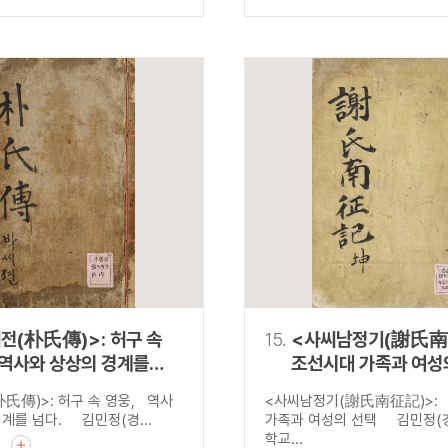
전(朴氏傳)>: 허구 속
15.
<사씨남정기(謝氏南
 역사와 상상의 경계를
조선시대 가족과 여성
氏傳)>: 허구 속 영웅, 역사
<사씨남정기(謝氏南征記)>:
계를 넘다. 김민정(경...
가족과 여성의 선택 김민정(
학교...
기