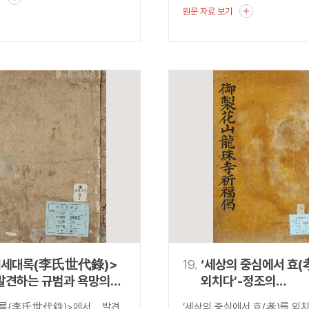
원문 자료 보기
씨세대록(李氏世代錄)>
19.
‘세상의 중심에서 효(
발견하는 규범과 욕망의
외치다’-정조의
『어제화산용주사봉불
록(李氏世代錄)>에서 발견
‘세상의 중심에서 효(孝)를 외치