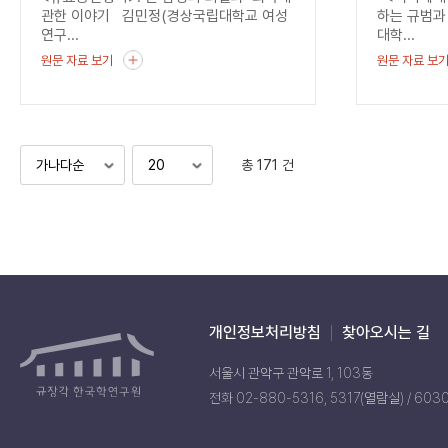
관한 이야기 김민정(경상국립대학교 여성
하는 규범과
연구...
대학...
원문 자료 보기
원문 자료 보
총 171 건
개인정보처리방침
찾아오시는 길
서울시 관악구 관악로 1, 103동
전화 02-880-5316, 5317(열람실) / 603