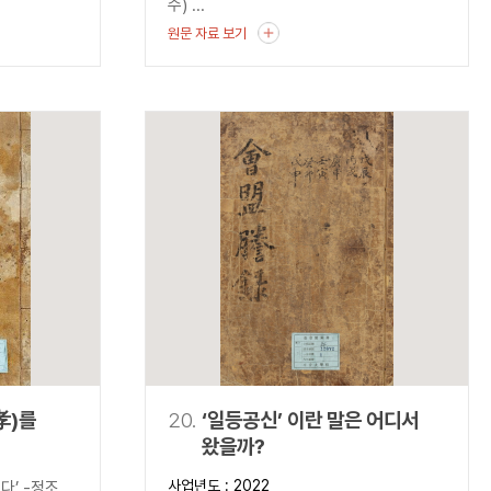
수) ...
원문 자료 보기
孝)를
20.
‘일등공신’ 이란 말은 어디서
왔을까?
기복게』-
사업년도 : 2022
다’ -정조