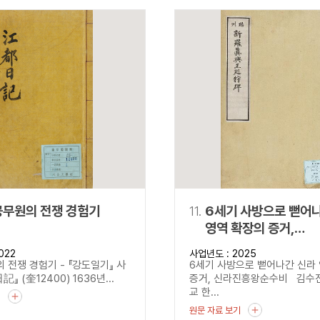
공무원의 전쟁 경험기
11.
6세기 사방으로 뻗어
영역 확장의 증거,
신라진흥왕순수비
022
사업년도 : 2025
 전쟁 경험기 - 『강도일기』 사
6세기 사방으로 뻗어나간 신라
記』 (奎12400) 1636년...
증거, 신라진흥왕순수비 김수
교 한...
기
원문 자료 보기