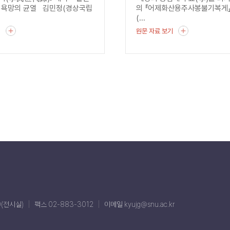
 욕망의 균열 김민정(경상국립
의 『어제화산용주사봉불기복게
(...
기
원문 자료 보기
0(전시실)
팩스 02-883-3012
이메일 kyujg@snu.ac.kr