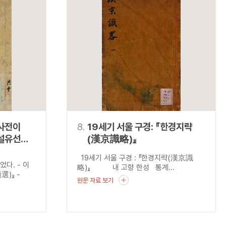
사전이
8.
19세기 서울 구경: 『한경지략
사설유선
(漢京識略)』
19세기 서울 구경 : 『한경지략(漢京識
다. - 이
略)』 내 고향 한성 통계...
選)』 -
원문 자료 보기