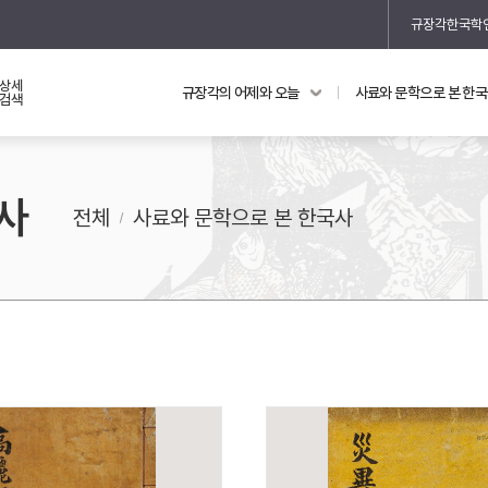
규장각한국학
상세
규장각의 어제와 오늘
사료와 문학으로 본 한
교과 연동 자료
의궤와 지리지
검색
의궤를 통해 본 왕실 생활
사
지리지 이야기
전체
사료와 문학으로 본 한국사
기