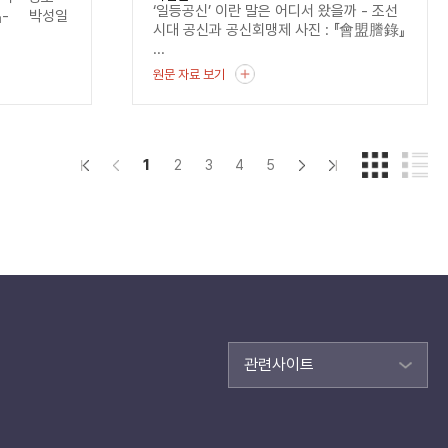
‘일등공신’ 이란 말은 어디서 왔을까 - 조선
』- 박성일
시대 공신과 공신회맹제 사진 : 『會盟謄錄』
...
원문 자료 보기
1
2
3
4
5
관련사이트