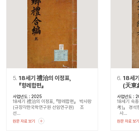
5.
18세기 禮治의 이정표,
6.
18세
『향례합편』
(天東
사업년도 : 2025
사업년도 : 2
18세기 禮治의 이정표, 『향례합편』 박사랑
18세기 숙
(규장각한국학연구원 선임연구원) 조
考)』 경석
선...
사...
원문 자료 보기
원문 자료 보