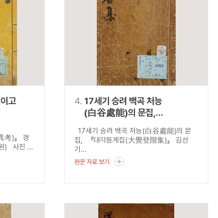
재이고
4.
17세기 승려 백곡 처능
(白谷處能)의 문집,
『대각등계집(大覺登階集)』
17세기 승려 백곡 처능(白谷處能)의 문
災異考)』 경
집, 『대각등계집(大覺登階集)』 김선
 사진 ...
기...
원문 자료 보기