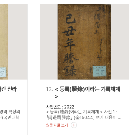
나간 신라
12.
< 등록(謄錄)이라는 기록체계
>
사업년도 : 2022
 영역 확장의
< 등록(謄錄)이라는 기록체계 > 사진 1 :
진(국민대학
『備邊司謄錄』 (奎15044) 여기 내용이 ...
원문 자료 보기