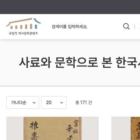
규장각의 어제와 오늘
사료와 문학으로 본
한국사
규장각 칼럼
고전문학 속 옛 사람들
사료와 문학으로 본 한국
규장각 소개영상
고대
고려
조선 전기
조선 후기
근대
총 171 건
검색하기
다시쓰
검색 연산자 사용안내