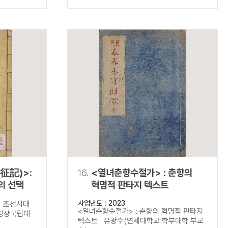
征記)>:
16.
<열녀춘향수절가> : 춘향의
의 선택
혁명적 판타지 텍스트
사업년도 : 2023
 조선시대
<열녀춘향수절가> : 춘향의 혁명적 판타지
경상국립대
텍스트 유광수(연세대학교 학부대학 부교