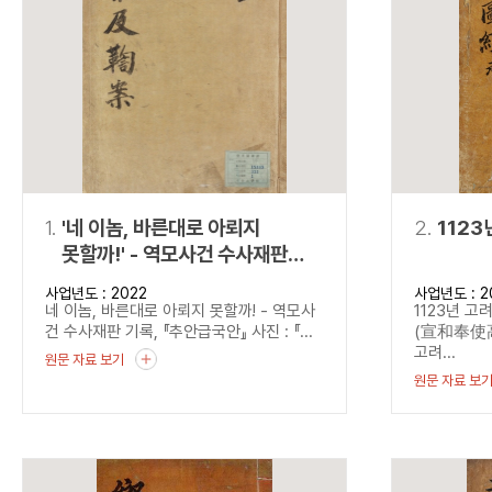
연산자
사용 예
“정조”와 “정약
AND
정조 AND 정약용
색
OR
정조 OR 정약용
“정조” 또는 “정
“정조”가 나온 후
NOT
정조 NOT 정약용
료를 검색
동시에 여러 개의 연산자를 사용할 수 있습니다.
1.
'네 이놈, 바른대로 아뢰지
2.
1123
못할까!' - 역모사건 수사재판
기록, 『추안급국안』
사업년도 : 2022
사업년도 : 2
네 이놈, 바른대로 아뢰지 못할까! - 역모사
1123년 고
건 수사재판 기록, 『추안급국안』 사진 : 『...
(宣和奉使高
고려...
원문 자료 보기
원문 자료 보