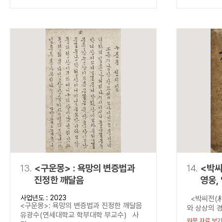
13.
<구운몽> : 욕망의 변증법과
14.
<박씨
진정한 깨달음
영웅,
넘다.
사업년도 : 2023
<박씨전(朴
<구운몽>: 욕망의 변증법과 진정한 깨달음
와 상상의 경
유광수(연세대학교 학부대학 부교수) 사
원문 자료 보