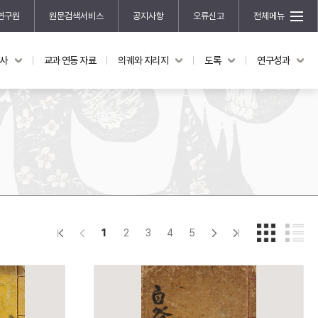
연구원
원문검색서비스
공지사항
오류신고
전체메뉴
국사
교과 연동 자료
의궤와 지리지
도록
연구성과
도록
연구성과
전시 도록
한국학 연구 용역 사업
규장각 소장품 해설
한국학 저술지원 사업
한국학 연구클러스터 사업
한국학 학술대회
신진학자 초청 연구교류 사업
규장각-솔벗 연구비 지원 사업
1
2
3
4
5
규장각-산기 연구비 지원 사업
연구논문
기획연구
홍재 한국학 펠로십 프로그램