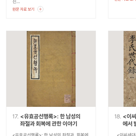
진...
원문 자료 보기
17.
<유효공선행록>: 한 남성의
18.
<이
좌절과 회복에 관한 이야기
에서 
균열
<유효공선행록>: 한 남성의 좌절과 회복에
<이씨세대