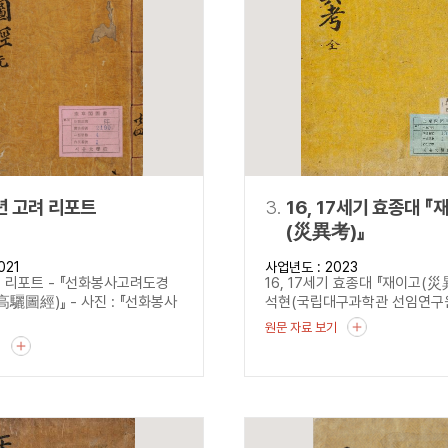
설명
용”이 동시에 포함된 자료를 검
약용”이 포함된 자료를 검색
 “정약용”이 나오지 않는 자
년 고려 리포트
3.
16, 17세기 효종대 『
(災異考)』
021
사업년도 : 2023
려 리포트 - 『선화봉사고려도경
16, 17세기 효종대 『재이고(
驪圖經)』 - 사진 : 『선화봉사
석현(국립대구과학관 선임연구원)
원문 자료 보기
기