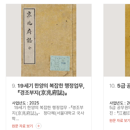
9.
19세기 한양의 복잡한 행정업무,
10.
5급 
『경조부지(京兆府誌)』
사업년도 : 2025
사업년도 : 2
19세기 한양의 복잡한 행정업무 -『경조부
5급 공무원의
지(京兆府誌)』- 정다혜(서울대학교 국사
진 : 『江都日
학...
원문 자료 보
원문 자료 보기