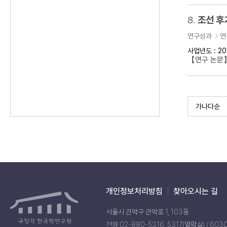
8.
조선 후
연구성과
연
사업년도 : 20
【연구 논문】
개인정보처리방침
찾아오시는 길
서울시 관악구 관악로 1, 103동
전화 02-880-5316, 5317(열람실) / 603