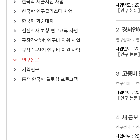
한국학 저술지원 사업
사업년도 : 20
연산자
사용 예
【연구 논문
한국학 연구클러스터 사업
“정조”와 “정약
AND
정조 AND 정약용
한국학 학술대회
색
2.
경서언해
신진학자 초청 연구교류 사업
OR
정조 OR 정약용
“정조” 또는 “정
연구성과
연
규장각-솔벗 연구비 지원 사업
“정조”가 나온 후
NOT
정조 NOT 정약용
료를 검색
사업년도 : 20
규장각-산기 연구비 지원 사업
【연구 논문
연구논문
동시에 여러 개의 연산자를 사용할 수 있습니다.
기획연구
3.
고종비 
홍재 한국학 펠로십 프로그램
연구성과
연
사업년도 : 20
【연구 논문
4.
새 금보
연구성과
연
사업년도 : 20