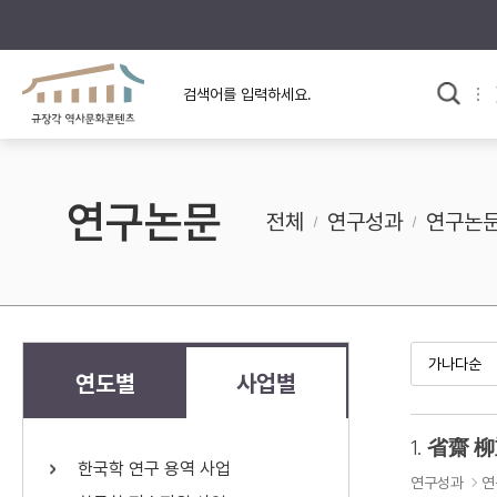
규장각의 어제와 오늘
사료와 문학으로 본
교
한국사
규장각 칼럼
고전문학 속 옛 사람들
연구논문
규장각 소개영상
고대
전체
연구성과
연구논
고려
조선 전기
조선 후기
근대
연도별
사업별
검색하기
다시쓰
1.
省齋 柳
한국학 연구 용역 사업
검색 연산자 사용안내
연구성과
연