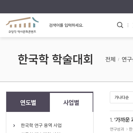
규장각의 어제와 오늘
사료와 문학으로 본
교
한국사
규장각 칼럼
고전문학 속 옛 사람들
한국학 학술대회
규장각 소개영상
고대
전체
연구
고려
조선 전기
조선 후기
근대
연도별
사업별
검색하기
다시쓰
1.
'가까운 
한국학 연구 용역 사업
검색 연산자 사용안내
연구성과
한