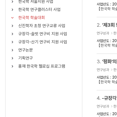
한국학 저술지원 사업
사업년도 : 20
연산자
사용 예
【한국학 학
한국학 연구클러스터 사업
“정조”와 “정약
AND
정조 AND 정약용
한국학 학술대회
색
2.
'제3회
신진학자 초청 연구교류 사업
OR
정조 OR 정약용
“정조” 또는 “정
연구성과
한
규장각-솔벗 연구비 지원 사업
“정조”가 나온 후
NOT
정조 NOT 정약용
료를 검색
사업년도 : 20
규장각-산기 연구비 지원 사업
【한국학 학
연구논문
동시에 여러 개의 연산자를 사용할 수 있습니다.
기획연구
3.
'평화'의
홍재 한국학 펠로십 프로그램
연구성과
한
사업년도 : 20
【한국학 학술
4.
-규장각
연구성과
한
사업년도 : 20