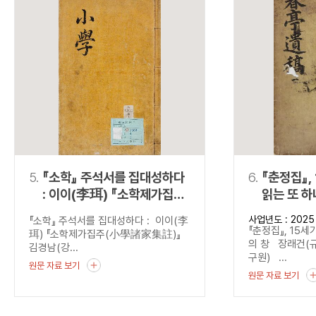
5.
『소학』 주석서를 집대성하다
6.
『춘정집』,
: 이이(李珥) 『소학제가집주
읽는 또 하
(小學諸家集註)』
사업년도 : 2025
『소학』 주석서를 집대성하다 : 이이(李
『춘정집』, 15세
珥) 『소학제가집주(小學諸家集註)』
의 창 장래건(
김경남(강...
구원) ...
원문 자료 보기
원문 자료 보기