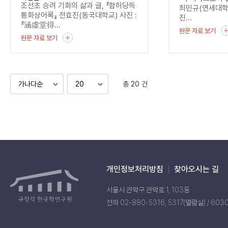
조선초 승려 기화의 삶과 글, 『함허당득
최민규(연세대
통화상어록』 전효진(동국대학교) 사진 :
진...
『涵虛堂得...
원문 자료 보기
원문 자료 보기
총 20 건
개인정보처리방침
찾아오시는 길
서울시 관악구 관악로 1, 103동
전화 02-880-5316, 5317(열람실) / 603