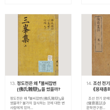
13.
정도전은 왜 『불씨잡변
14.
조선 전기
(佛氏雜辯)』을 썼을까?
《용재총
정도전은 왜 『불씨잡변(佛氏雜辯)』을
조선 전기 문예
썼을까? 불가의 걸식하는 것에 대한 변
(慵齋叢話)》 
사람에게 있어...
문학연구원...