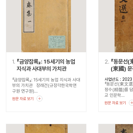
연산자
사용 예
“정조”와 “정약
AND
정조 AND 정약용
색
OR
정조 OR 정약용
“정조” 또는 “정
“정조”가 나온 후
NOT
정조 NOT 정약용
료를 검색
동시에 여러 개의 연산자를 사용할 수 있습니다.
1.
『금양잡록』: 15세기의 농업
2.
『동문선(
지식과 사대부의 가치관
(東國) 
담다
사업년도 : 2023
『금양잡록』: 15세기의 농업 지식과 사대
『동문선(東文選)
부의 가치관 장래건(규장각한국학연
정수(精髓)를 
구원 연구원)...
교 인문학...
원문 자료 보기
원문 자료 보기