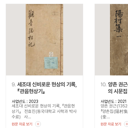
9.
세조대 신비로운 현상의 기록,
10.
양촌 권근
『관음현상기』
의 시문집
사업년도 : 2023
사업년도 : 2021
세조대 신비로운 현상의 기록, 『관음현
양촌 권근(1352
상기』 전효진(동국대학교 사학과 박사
『양촌집(陽村集)』
수료) 사...
(奎...
원문 자료 보기
원문 자료 보기