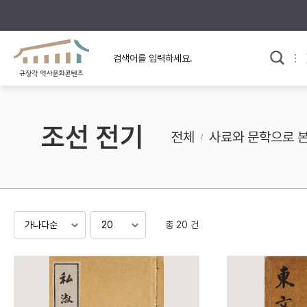
규장각의 어제와 오늘
사료와 문학으로 본
교
한국사
규장각 칼럼
고전문학 속 옛 사람들
조선 전기
규장각 소개영상
고대
전체
사료와 문학으로 
고려
조선 전기
조선 후기
근대
총 20 건
검색하기
다시쓰
검색 연산자 사용안내