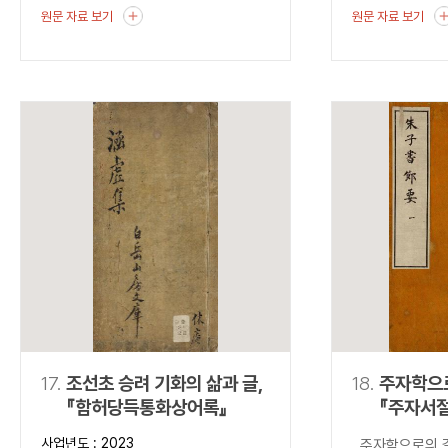
원문 자료 보기
원문 자료 보기
17.
조선초 승려 기화의 삶과 글,
18.
주자학으
『함허당득통화상어록』
『주자서
사업년도 : 2023
주자학으로의 길