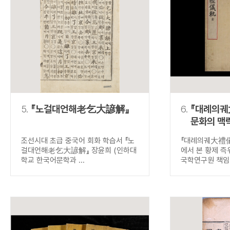
5.
『노걸대언해老乞大諺解』
6.
『대례의궤
문화의 맥
즉위식
조선시대 초급 중국어 회화 학습서 『노
『대례의궤大禮儀
걸대언해老乞大諺解』 장윤희 (인하대
에서 본 황제 즉
학교 한국어문학과 ...
국학연구원 책임연