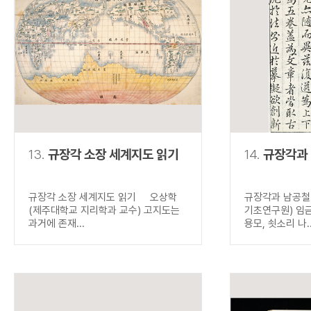
13.
규장각 소장 세계지도 읽기
14.
규장각과
규장각 소장 세계지도 읽기 오상학
규장각과 남공철
(제주대학교 지리학과 교수) 고지도는
기초연구원) 임
과거에 존재...
용모, 쇳소리 나..