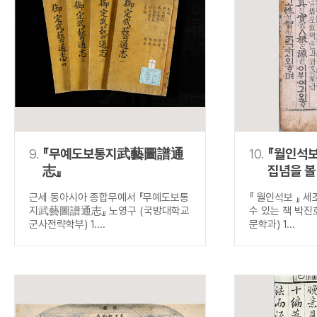
9.
『무예도보통지武藝圖譜通
10.
『월인석보
志』
집념을 볼
근세 동아시아 종합무예서 『무예도보통
『 월인석보 』 
지武藝圖譜通志』 노영구 (국방대학교
수 있는 책 박진
군사전략학부) 1....
문학과) 1...