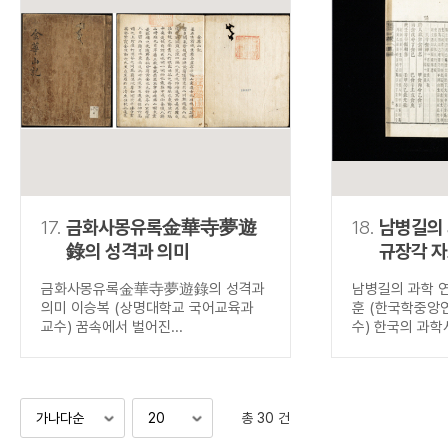
17.
금화사몽유록金華寺夢遊
18.
남병길의
錄의 성격과 의미
규장각 
금화사몽유록金華寺夢遊錄의 성격과
남병길의 과학 
의미 이승복 (상명대학교 국어교육과
훈 (한국학중앙
교수) 꿈속에서 벌어진...
수) 한국의 과학사
총 30 건