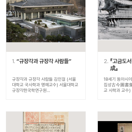
연산자
사용 예
“정조”와 “정약
AND
정조 AND 정약용
색
OR
정조 OR 정약용
“정조” 또는 “정
“정조”가 나온 후
NOT
정조 NOT 정약용
료를 검색
동시에 여러 개의 연산자를 사용할 수 있습니다.
1.
“규장각과 규장각 사람들”
2.
『고금도
成』
규장각과 규장각 사람들 김인걸 (서울
18세기 동아시
대학교 국사학과 명예교수) 서울대학교
집성古今圖書集成
규장각한국학연구원...
교 사학과 교수) .