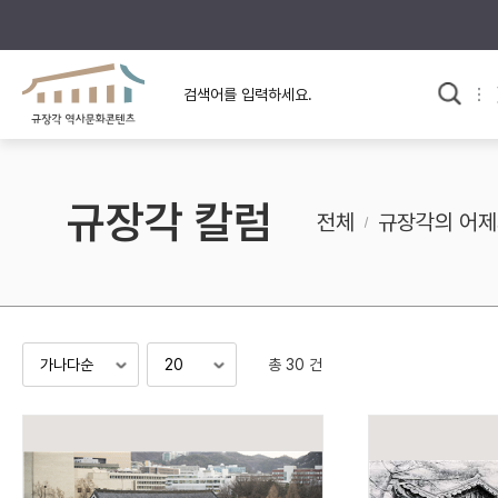
규장각의 어제와 오늘
사료와 문학으로 본
교
한국사
규장각 칼럼
고전문학 속 옛 사람들
규장각 칼럼
규장각 소개영상
고대
전체
규장각의 어제
고려
조선 전기
조선 후기
근대
총 30 건
검색하기
다시쓰
검색 연산자 사용안내