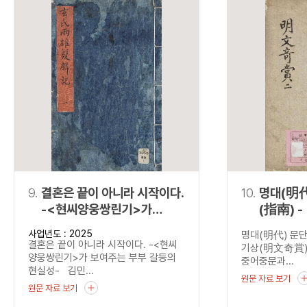
9.
결혼은 끝이 아니라 시작이다.
10.
명대(明代
-<현씨양웅쌍린기>가
(指南) - 『명문기상
보여주는 부부 갈등의
(明文奇
사업년도 : 2025
명대(明代) 문단
현실성-
결혼은 끝이 아니라 시작이다. -<현씨
기상(明文奇賞)
양웅쌍린기>가 보여주는 부부 갈등의
중어중문과...
현실성- 김민...
원문 자료 보기
원문 자료 보기