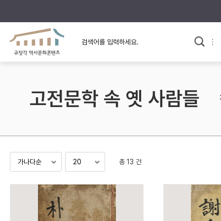
규장각의 어제와 오늘
사료와 문학으로 본
교
한국사
규장각 칼럼
고전문학 속 옛 사람들
고전문학 속 옛 사람들
규장각 소개영상
고대
고려
조선 전기
조선 후기
근대
총 13 건
검색하기
다시쓰
검색 연산자 사용안내