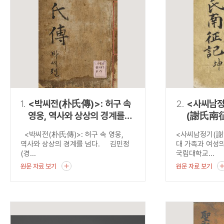
연산자
사용 예
“정조”와 “정약
AND
정조 AND 정약용
색
OR
정조 OR 정약용
“정조” 또는 “정
“정조”가 나온 후
NOT
정조 NOT 정약용
료를 검색
동시에 여러 개의 연산자를 사용할 수 있습니다.
1.
<박씨전(朴氏傳)>: 허구 속
2.
<사씨남
영웅, 역사와 상상의 경계를
(謝氏南征
넘다.
가족과 여
<박씨전(朴氏傳)>: 허구 속 영웅,
<사씨남정기(
역사와 상상의 경계를 넘다. 김민정
대 가족과 여성
(경...
국립대학교...
원문 자료 보기
원문 자료 보기