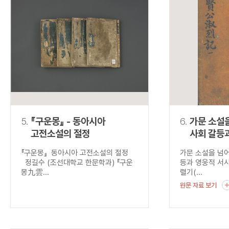
5.
『구운몽』 - 동아시아
6.
가문 소설을
고전소설의 절정
사회 갈등
융합, <
『구운몽』 동아시아 고전소설의 절정
가문 소설을 넘어
(聖賢公
정길수 (조선대학교 한문학과) 『구운
등과 영웅적 서
몽九雲...
렬기(...
원문 자료 보기