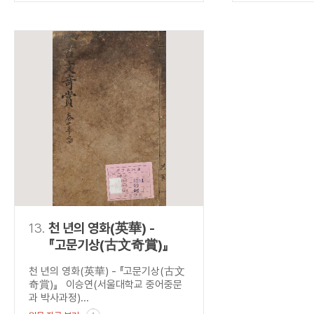
13.
천 년의 영화(英華) -
『고문기상(古文奇賞)』
천 년의 영화(英華) - 『고문기상(古文
奇賞)』 이승연(서울대학교 중어중문
과 박사과정)...