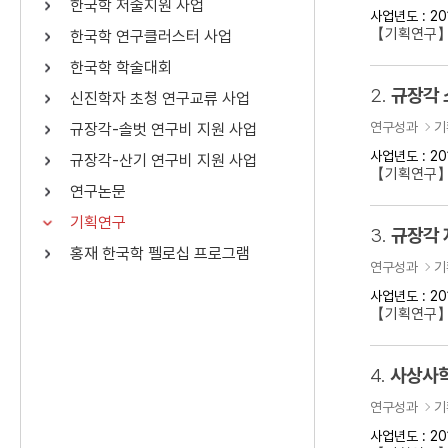
한국학 저술지원 사업
사업년도 : 20
연산자
사용 예
【기획연구】
한국학 연구클러스터 사업
“정조”와 “정약
AND
정조 AND 정약용
한국학 학술대회
색
2.
규장각 
신진학자 초청 연구교류 사업
OR
정조 OR 정약용
“정조” 또는 “정
연구성과
기
규장각-솔벗 연구비 지원 사업
“정조”가 나온 후
NOT
정조 NOT 정약용
료를 검색
사업년도 : 20
규장각-산기 연구비 지원 사업
【기획연구
연구논문
동시에 여러 개의 연산자를 사용할 수 있습니다.
기획연구
3.
규장각 
홍재 한국학 펠로십 프로그램
연구성과
기
사업년도 : 20
【기획연구】
4.
사상사학
연구성과
기
사업년도 : 20