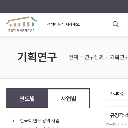
규장각의 어제와 오늘
사료와 문학으로 본
교
한국사
규장각 칼럼
고전문학 속 옛 사람들
기획연구
규장각 소개영상
고대
전체
연구성과
기획연
고려
조선 전기
조선 후기
근대
연도별
사업별
검색하기
다시쓰
1.
규장각 
한국학 연구 용역 사업
검색 연산자 사용안내
연구성과
기