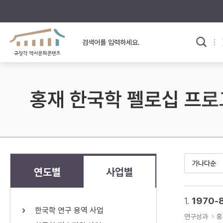
규장각의 어제와 오늘
사료와 문학으로 본
교
한국사
규장각 칼럼
고전문학 속 옛 사람들
홍재 한국학 펠로십 프
규장각 소개영상
고대
고려
조선 전기
조선 후기
근대
연도별
사업별
검색하기
다시쓰
1.
1970-
한국학 연구 용역 사업
검색 연산자 사용안내
연구성과
홍