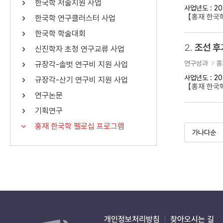
한국학 저술지원 사업
사업년도 : 20
연산자
사용 예
【홍재 한국학
한국학 연구클러스터 사업
“정조”와 “정약
AND
정조 AND 정약용
한국학 학술대회
색
2.
조선 후
신진학자 초청 연구교류 사업
OR
정조 OR 정약용
“정조” 또는 “정
연구성과
홍
규장각-솔벗 연구비 지원 사업
“정조”가 나온 후
NOT
정조 NOT 정약용
료를 검색
사업년도 : 20
규장각-산기 연구비 지원 사업
【홍재 한국
연구논문
동시에 여러 개의 연산자를 사용할 수 있습니다.
기획연구
홍재 한국학 펠로십 프로그램
개인정보처리방침
찾아오시는 길