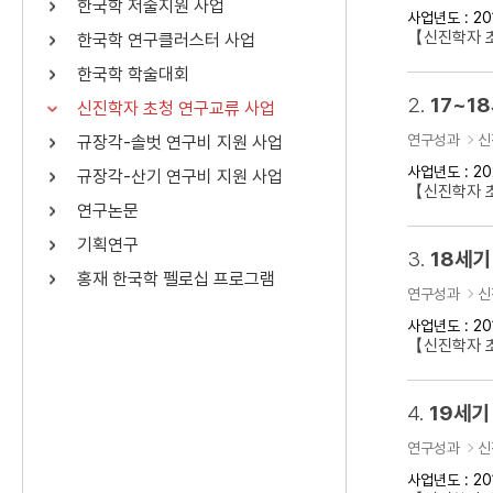
한국학 저술지원 사업
사업년도 : 20
연산자
사용 예
【신진학자 
한국학 연구클러스터 사업
“정조”와 “정약
AND
정조 AND 정약용
한국학 학술대회
색
2.
17~1
신진학자 초청 연구교류 사업
OR
정조 OR 정약용
“정조” 또는 “정
연구성과
신
규장각-솔벗 연구비 지원 사업
“정조”가 나온 후
NOT
정조 NOT 정약용
료를 검색
사업년도 : 20
규장각-산기 연구비 지원 사업
【신진학자 
연구논문
동시에 여러 개의 연산자를 사용할 수 있습니다.
기획연구
3.
18세기
홍재 한국학 펠로십 프로그램
연구성과
신
사업년도 : 20
【신진학자 
4.
19세기
연구성과
신
사업년도 : 20