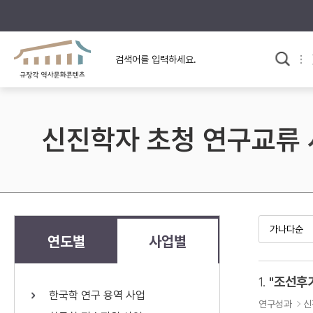
규장각의 어제와 오늘
사료와 문학으로 본
교
한국사
규장각 칼럼
고전문학 속 옛 사람들
신진학자 초청 연구교류
규장각 소개영상
고대
고려
조선 전기
조선 후기
근대
연도별
사업별
검색하기
다시쓰
1.
한국학 연구 용역 사업
검색 연산자 사용안내
연구성과
신