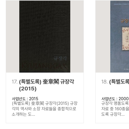
17.
(특별도록) 奎章閣 규장각
18.
(특별도록
(2015)
사업년도 : 2015
사업년도 : 2000
(특별도록) 奎章閣 규장각(2015) 규장
규장각 명품도록(
각의 역사와 소장 자료들을 종합적으로
자료 중 160종
소개하는 도...
도록 규장각...