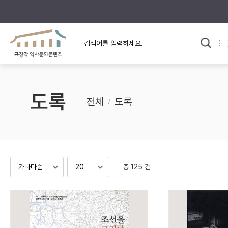
규장각의 어제와 오늘
사료와 문학으로 본
교
한국사
규장각 칼럼
고전문학 속 옛 사람들
도록
규장각 소개영상
고대
전체
도록
고려
조선 전기
조선 후기
근대
총 125 건
검색하기
다시쓰
검색 연산자 사용안내