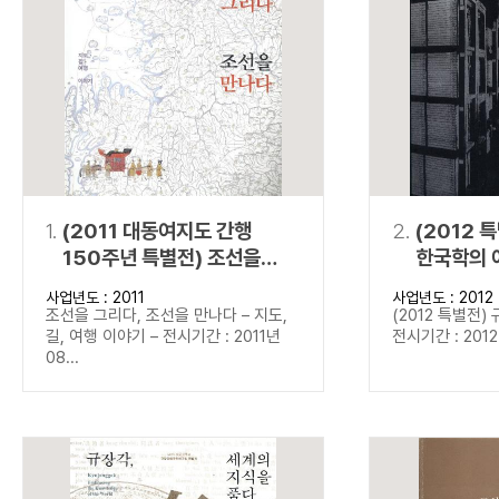
연산자
사용 예
“정조”와 “정약
AND
정조 AND 정약용
색
OR
정조 OR 정약용
“정조” 또는 “정
“정조”가 나온 후
NOT
정조 NOT 정약용
료를 검색
동시에 여러 개의 연산자를 사용할 수 있습니다.
1.
(2011 대동여지도 간행
2.
(2012 
150주년 특별전) 조선을
한국학의 
그리다, 조선을 만나다
사업년도 : 2011
사업년도 : 2012
조선을 그리다, 조선을 만나다 – 지도,
(2012 특별전)
길, 여행 이야기 – 전시기간 : 2011년
전시기간 : 2012년
08...