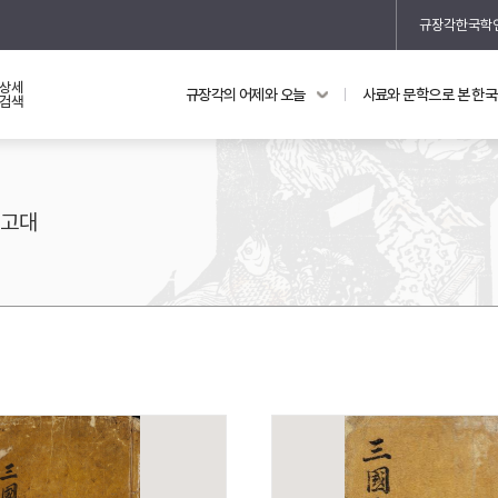
규장각한국학
상세
규장각의 어제와 오늘
사료와 문학으로 본 한
교과 연동 자료
의궤와 지리지
검색
의궤를 통해 본 왕실 생활
지리지 이야기
고대
기