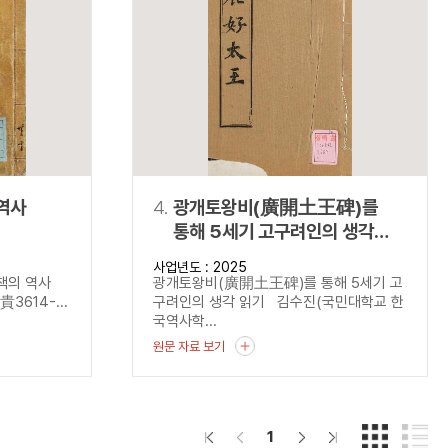
역사
4.
광개토왕비(廣開土王碑)를
통해 5세기 고구려인의 생각
읽기
사업년도 : 2025
사책의 역사
광개토왕비(廣開土王碑)를 통해 5세기 고
貴3614-...
구려인의 생각 읽기 김수진(국민대학교 한
국역사학...
원문 자료 보기
1