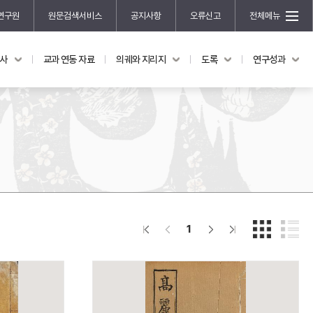
연구원
원문검색서비스
공지사항
오류신고
전체메뉴
국사
교과 연동 자료
의궤와 지리지
도록
연구성과
도록
연구성과
전시 도록
한국학 연구 용역 사업
규장각 소장품 해설
한국학 저술지원 사업
한국학 연구클러스터 사업
한국학 학술대회
신진학자 초청 연구교류 사업
규장각-솔벗 연구비 지원 사업
1
규장각-산기 연구비 지원 사업
연구논문
기획연구
홍재 한국학 펠로십 프로그램