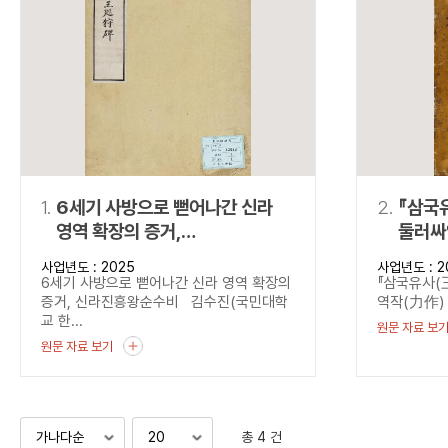
연산자
사용 예
“정조”와 “정약
AND
정조 AND 정약용
색
OR
정조 OR 정약용
“정조” 또는 “정
“정조”가 나온 후
NOT
정조 NOT 정약용
료를 검색
동시에 여러 개의 연산자를 사용할 수 있습니다.
1.
6세기 사방으로 뻗어나간 신라
2.
『삼국
영역 확장의 증거,
둘러싸
신라진흥왕순수비
사업년도 : 2025
사업년도 : 2
6세기 사방으로 뻗어나간 신라 영역 확장의
『삼국유사(
증거, 신라진흥왕순수비 김수진(국민대학
역작(力作) -
교 한...
원문 자료 보
원문 자료 보기
총 4 건