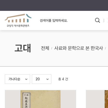
규장각의 어제와 오늘
사료와 문학으로 본
한국사
규장각 칼럼
고전문학 속 옛 사람들
고대
규장각 소개영상
고대
전체
사료와 문학으로 본 한국사
고려
조선 전기
조선 후기
근대
총 4 건
검색하기
다시쓰
검색 연산자 사용안내