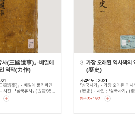
설명
용”이 동시에 포함된 자료를 검
약용”이 포함된 자료를 검색
 “정약용”이 나오지 않는 자
유사(三國遺事)』-베일에
3.
가장 오래된 역사책의 
인 역작(力作)
(歷史)
021
사업년도 : 2021
三國遺事)』 - 베일에 둘러싸인
『삼국사기』 - 가장 오래된 역
 사진 : 『삼국유사』 (古貴95...
(歷史) - 사진 : 『삼국사기』 (奎
기
원문 자료 보기