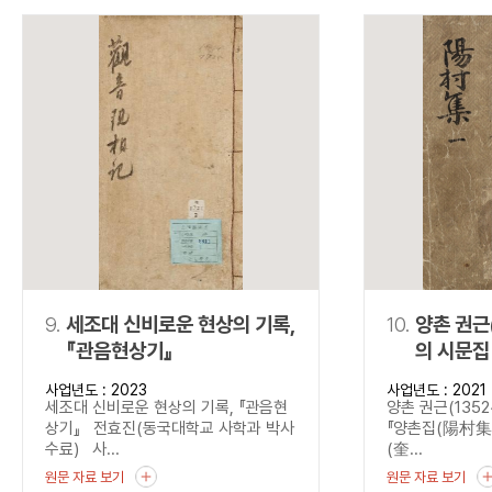
9.
세조대 신비로운 현상의 기록,
10.
양촌 권근
『관음현상기』
의 시문집
사업년도 : 2023
사업년도 : 2021
세조대 신비로운 현상의 기록, 『관음현
양촌 권근(1352
상기』 전효진(동국대학교 사학과 박사
『양촌집(陽村集)』
수료) 사...
(奎...
원문 자료 보기
원문 자료 보기