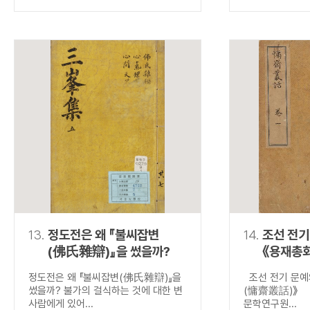
13.
정도전은 왜 『불씨잡변
14.
조선 전기
(佛氏雜辯)』을 썼을까?
《용재총
정도전은 왜 『불씨잡변(佛氏雜辯)』을
조선 전기 문예
썼을까? 불가의 걸식하는 것에 대한 변
(慵齋叢話)》 
사람에게 있어...
문학연구원...