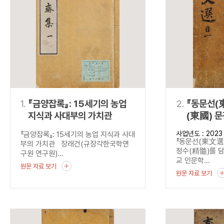
연산자
사용 예
“정조”와 “정약
AND
정조 AND 정약용
색
OR
정조 OR 정약용
“정조” 또는 “정
“정조”가 나온 후
NOT
정조 NOT 정약용
료를 검색
동시에 여러 개의 연산자를 사용할 수 있습니다.
1.
『금양잡록』: 15세기의 농업
2.
『동문선(
지식과 사대부의 가치관
(東國) 
담다
사업년도 : 2023
『금양잡록』: 15세기의 농업 지식과 사대
『동문선(東文選)
부의 가치관 장래건(규장각한국학연
정수(精髓)를 
구원 연구원)...
교 인문학...
원문 자료 보기
원문 자료 보기