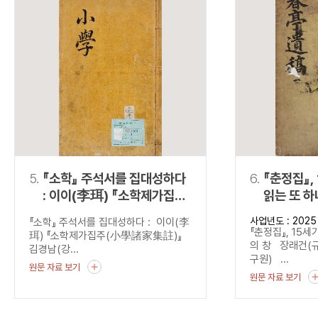
5.
『소학』 주석서를 집대성하다
6.
『춘정집』,
: 이이(李珥) 『소학제가집주
읽는 또 하
(小學諸家集註)』
사업년도 : 2025
『소학』 주석서를 집대성하다 : 이이(李
『춘정집』, 15세
珥) 『소학제가집주(小學諸家集註)』
의 창 장래건(
김경남(강...
구원) ...
원문 자료 보기
원문 자료 보기