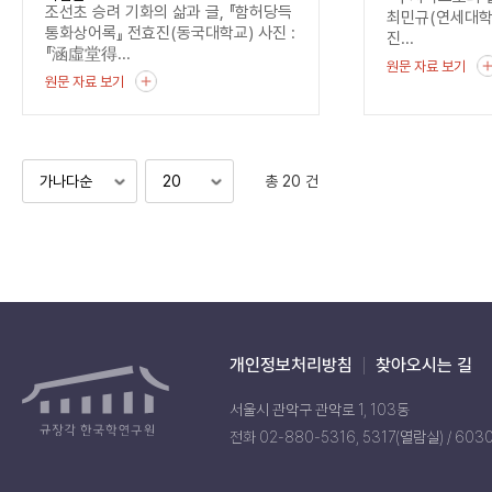
조선초 승려 기화의 삶과 글, 『함허당득
최민규(연세대
통화상어록』 전효진(동국대학교) 사진 :
진...
『涵虛堂得...
원문 자료 보기
원문 자료 보기
총 20 건
개인정보처리방침
찾아오시는 길
서울시 관악구 관악로 1, 103동
전화 02-880-5316, 5317(열람실) / 603