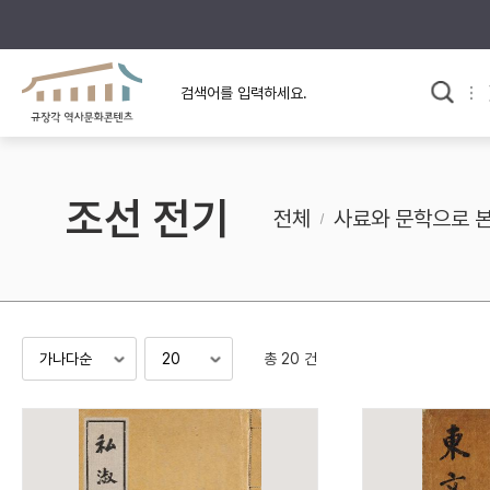
규장각의 어제와 오늘
사료와 문학으로 본
교
한국사
규장각 칼럼
고전문학 속 옛 사람들
조선 전기
규장각 소개영상
고대
전체
사료와 문학으로 
고려
조선 전기
조선 후기
근대
총 20 건
검색하기
다시쓰
검색 연산자 사용안내