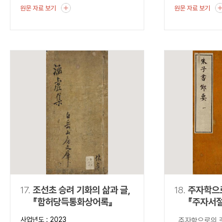
원문 자료 보기
원문 자료 보기
17.
조선초 승려 기화의 삶과 글,
18.
주자학으
『함허당득통화상어록』
『주자서
사업년도 : 2023
주자학으로의 길