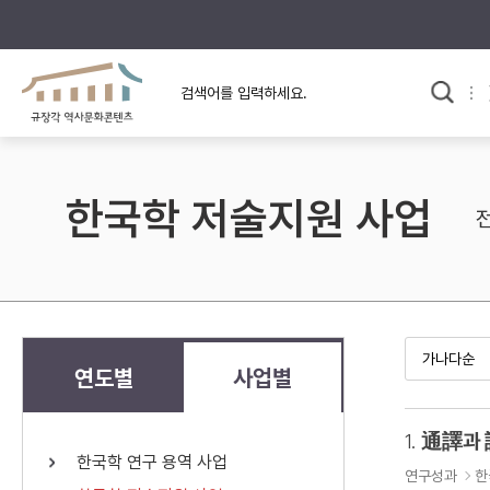
규장각의 어제와 오늘
사료와 문학으로 본
교
한국사
규장각 칼럼
고전문학 속 옛 사람들
한국학 저술지원 사업
규장각 소개영상
고대
고려
조선 전기
조선 후기
근대
연도별
사업별
검색하기
다시쓰
1.
通譯과
한국학 연구 용역 사업
검색 연산자 사용안내
연구성과
한