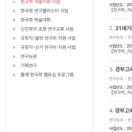
한국학 저술지원 사업
사업년도 : 20
연산자
사용 예
【한국학_저
한국학 연구클러스터 사업
“정조”와 “정약
AND
정조 AND 정약용
한국학 학술대회
색
2.
21세기
신진학자 초청 연구교류 사업
OR
정조 OR 정약용
“정조” 또는 “정
연구성과
한
규장각-솔벗 연구비 지원 사업
“정조”가 나온 후
NOT
정조 NOT 정약용
료를 검색
사업년도 : 20
규장각-산기 연구비 지원 사업
【한국학_저
연구논문
동시에 여러 개의 연산자를 사용할 수 있습니다.
기획연구
3.
경부고속
홍재 한국학 펠로십 프로그램
연구성과
한
사업년도 : 20
【한국학_저
4.
경부고속
연구성과
한
사업년도 : 20