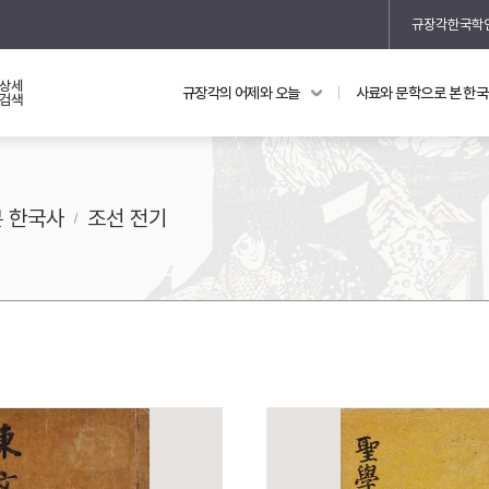
규장각한국학
상세
규장각의 어제와 오늘
사료와 문학으로 본 한
교과 연동 자료
의궤와 지리지
검색
의궤를 통해 본 왕실 생활
지리지 이야기
본 한국사
조선 전기
기