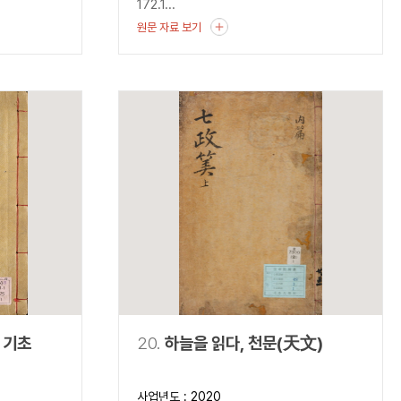
172.1...
원문 자료 보기
 기초
20.
하늘을 읽다, 천문(天文)
사업년도 : 2020