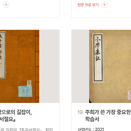
기
원문 자료 보기
으로의 길잡이,
19.
주희가 쓴 가장 중요한
서절요』
학습서
사업년도 : 2021
 길잡이, 『주자서절요』 최민