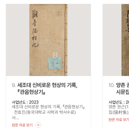
9.
세조대 신비로운 현상의 기록,
10.
양촌 
『관음현상기』
시문
사업년도 : 2023
사업년도 : 2
세조대 신비로운 현상의 기록, 『관음현상기』
양촌 권근(1
전효진(동국대학교 사학과 박사수료)
집(陽村集)』 
사...
원문 자료 보
원문 자료 보기