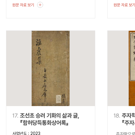
원문 자료 보기
원문 자료 보
17.
조선초 승려 기화의 삶과 글,
18.
주자학
『함허당득통화상어록』
『주자
사업년도 : 2023
주자학으로의