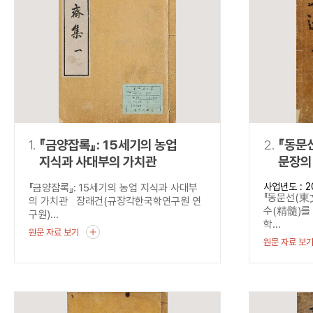
연산자
사용 예
“정조”와 “정약
AND
정조 AND 정약용
색
OR
정조 OR 정약용
“정조” 또는 “정
“정조”가 나온 후
NOT
정조 NOT 정약용
료를 검색
동시에 여러 개의 연산자를 사용할 수 있습니다.
1.
『금양잡록』: 15세기의 농업
2.
『동문
지식과 사대부의 가치관
문장의
사업년도 : 2
『금양잡록』: 15세기의 농업 지식과 사대부
『동문선(東
의 가치관 장래건(규장각한국학연구원 연
수(精髓)를
구원)...
학...
원문 자료 보기
원문 자료 보