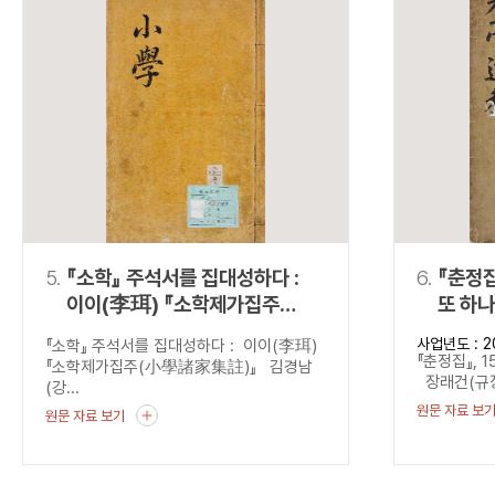
5.
『소학』 주석서를 집대성하다 :
6.
『춘정집
이이(李珥) 『소학제가집주
또 하나
(小學諸家集註)』
사업년도 : 2
『소학』 주석서를 집대성하다 : 이이(李珥)
『춘정집』, 
『소학제가집주(小學諸家集註)』 김경남
장래건(규장
(강...
원문 자료 보
원문 자료 보기