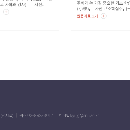
주희가 쓴 가장 중요한 기초 학습
교 사학과 강사) 사진...
(小學)』 - 사진 : 『소학집주』 (
기
원문 자료 보기
0(전시실)
팩스 02-883-3012
이메일 kyujg@snu.ac.kr