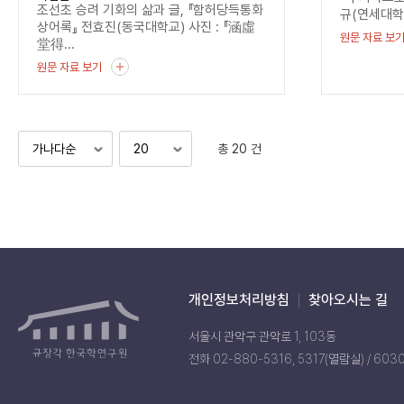
조선초 승려 기화의 삶과 글, 『함허당득통화
규(연세대학
상어록』 전효진(동국대학교) 사진 : 『涵虛
원문 자료 보
堂得...
원문 자료 보기
총 20 건
개인정보처리방침
찾아오시는 길
서울시 관악구 관악로 1, 103동
전화 02-880-5316, 5317(열람실) / 603