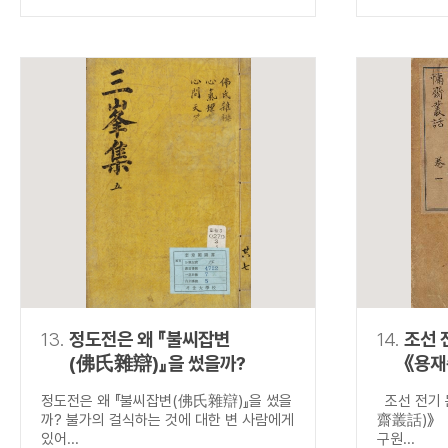
13.
정도전은 왜 『불씨잡변
14.
조선 
(佛氏雜辯)』을 썼을까?
《용재
정도전은 왜 『불씨잡변(佛氏雜辯)』을 썼을
조선 전기 
까? 불가의 걸식하는 것에 대한 변 사람에게
齋叢話)》
있어...
구원...