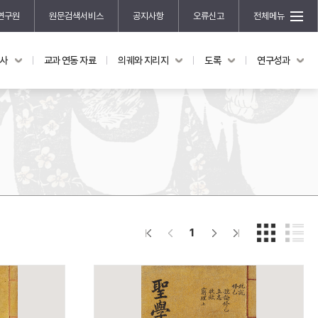
연구원
원문검색서비스
공지사항
오류신고
전체메뉴
국사
교과 연동 자료
의궤와 지리지
도록
연구성과
도록
연구성과
전시 도록
한국학 연구 용역 사업
규장각 소장품 해설
한국학 저술지원 사업
한국학 연구클러스터 사업
한국학 학술대회
신진학자 초청 연구교류 사업
규장각-솔벗 연구비 지원 사업
1
규장각-산기 연구비 지원 사업
연구논문
기획연구
홍재 한국학 펠로십 프로그램