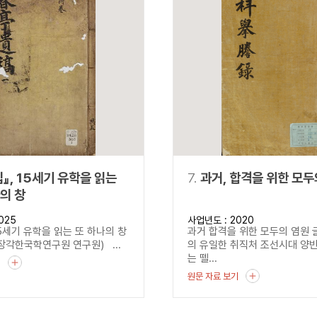
』, 15세기 유학을 읽는
7.
과거, 합격을 위한 모두
의 창
025
사업년도 : 2020
15세기 유학을 읽는 또 하나의 창
과거 합격을 위한 모두의 염원 
각한국학연구원 연구원) ...
의 유일한 취직처 조선시대 양
는 뗄...
기
원문 자료 보기