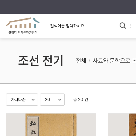
규장각의 어제와 오늘
사료와 문학으로 본
한국사
규장각 칼럼
고전문학 속 옛 사람들
조선 전기
규장각 소개영상
고대
전체
사료와 문학으로 
고려
조선 전기
조선 후기
근대
총 20 건
검색하기
다시쓰
검색 연산자 사용안내