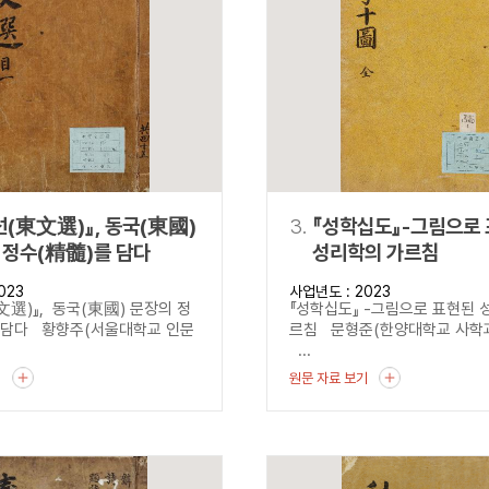
설명
용”이 동시에 포함된 자료를 검
약용”이 포함된 자료를 검색
 “정약용”이 나오지 않는 자
선(東文選)』, 동국(東國)
3.
『성학십도』-그림으로
 정수(精髓)를 담다
성리학의 가르침
023
사업년도 : 2023
文選)』, 동국(東國) 문장의 정
『성학십도』 -그림으로 표현된 
 담다 황향주(서울대학교 인문
르침 문형준(한양대학교 사학
...
기
원문 자료 보기