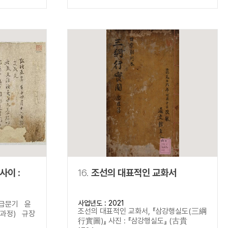
사이 :
16.
조선의 대표적인 교화서
사업년도 : 2021
별급문기 윤
조선의 대표적인 교화서, 『삼강행실도(三綱
사과정) 규장
行實圖)』 사진 : 『삼강행실도』 (古貴