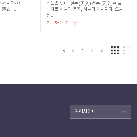
서 - 『소학
하늘을 읽다, 천문(天文) 천문(天文)은 말
一簑古1...
그대로 하늘의 문자, 하늘의 메시지다. 오늘
날...
원문 자료 보기
1
관련사이트