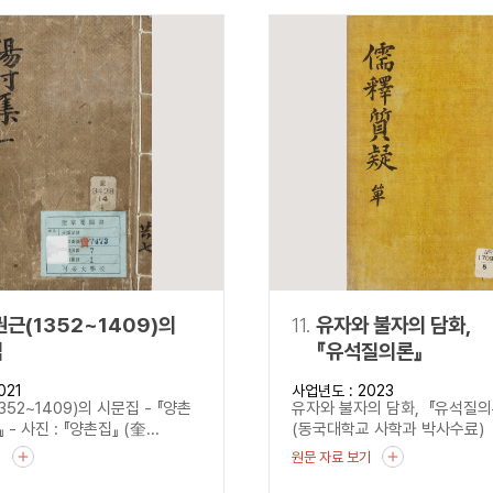
권근(1352~1409)의
11.
유자와 불자의 담화,
집
『유석질의론』
021
사업년도 : 2023
352~1409)의 시문집 - 『양촌
유자와 불자의 담화, 『유석질
- 사진 : 『양촌집』 (奎...
(동국대학교 사학과 박사수료) 사진
기
원문 자료 보기