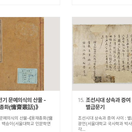
전기 문예의식의 산물 -
15.
조선시대 상속과 증여 
총화(慵齋叢話)》
별급문기
문예의식의 산물-《용재총화(慵
조선시대 상속과 증여 사이 : 
 백승아(서울대학교 인문학연
광언(서울대학교 국사학과 박
각...