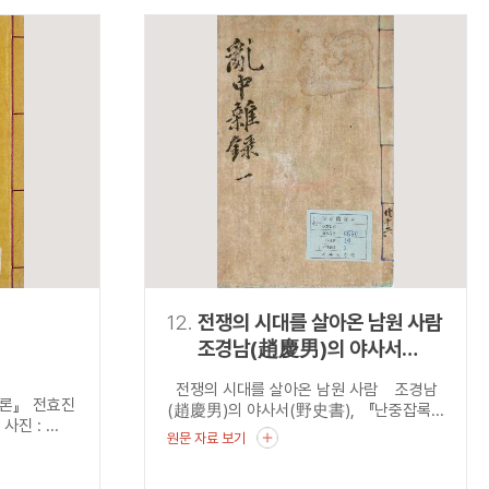
12.
전쟁의 시대를 살아온 남원 사람
조경남(趙慶男)의 야사서
(野史書), 『난중잡록
전쟁의 시대를 살아온 남원 사람 조경남
(亂中雜錄)』
의론』 전효진
(趙慶男)의 야사서(野史書), 『난중잡록...
 : ...
원문 자료 보기