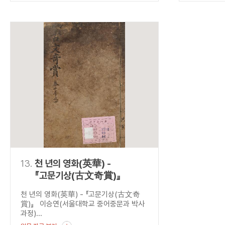
13.
천 년의 영화(英華) -
『고문기상(古文奇賞)』
천 년의 영화(英華) - 『고문기상(古文奇
賞)』 이승연(서울대학교 중어중문과 박사
과정)...