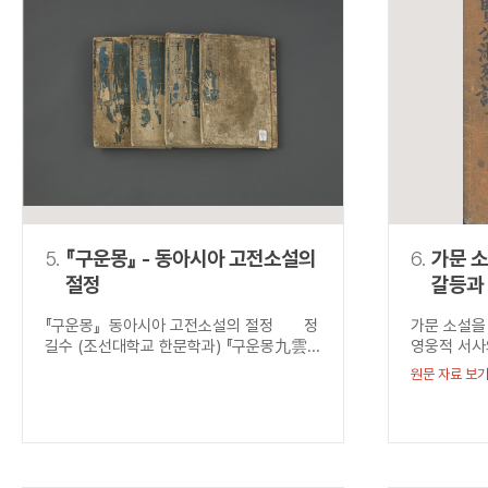
5.
『구운몽』 - 동아시아 고전소설의
6.
가문 소
절정
갈등과 
성현공
『구운몽』 동아시아 고전소설의 절정 정
가문 소설을
(聖賢
길수 (조선대학교 한문학과) 『구운몽九雲...
영웅적 서사
원문 자료 보