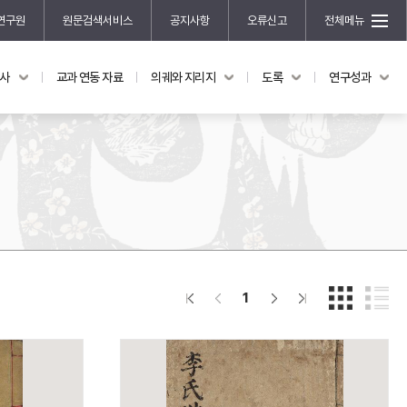
연구원
원문검색서비스
공지사항
오류신고
전체메뉴
국사
교과 연동 자료
의궤와 지리지
도록
연구성과
도록
연구성과
전시 도록
한국학 연구 용역 사업
규장각 소장품 해설
한국학 저술지원 사업
한국학 연구클러스터 사업
한국학 학술대회
신진학자 초청 연구교류 사업
규장각-솔벗 연구비 지원 사업
1
규장각-산기 연구비 지원 사업
연구논문
기획연구
홍재 한국학 펠로십 프로그램