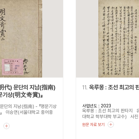
明代) 문단의 지남(指南)
11.
옥루몽 : 조선 최고의 
명문기상(明文奇賞)』
사업년도 : 2023
 문단의 지남(指南) - 『명문기상
옥루몽 : 조선 최고의 판타지 
』 이승연(서울대학교 중어중
대학교 학부대학 부교수) 사진 : 
원문 자료 보기
기