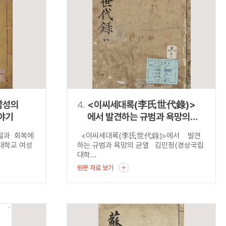
남성의
4.
<이씨세대록(李氏世代錄)>
야기
에서 발견하는 규범과 욕망의
균열
좌절과 회복에
<이씨세대록(李氏世代錄)>에서 발견
대학교 여성
하는 규범과 욕망의 균열 김민정(경상국립
대학...
원문 자료 보기