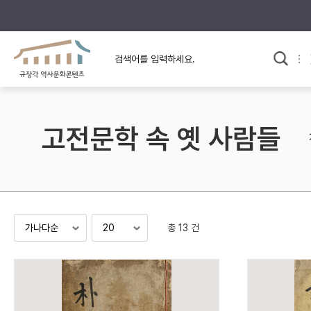
규장각의 어제와 오늘
사료와 문학으로 본
한국사
규장각 칼럼
고전문학 속 옛 사람들
고전문학 속 옛 사람들
규장각 소개영상
고대
고려
조선 전기
조선 후기
근대
총 13 건
검색하기
다시쓰
검색 연산자 사용안내