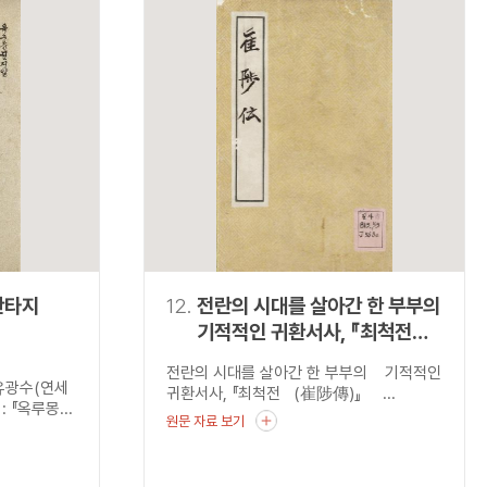
판타지
12.
전란의 시대를 살아간 한 부부의
기적적인 귀환서사, 『최척전
(崔陟傳)』
전란의 시대를 살아간 한 부부의 기적적인
유광수(연세
귀환서사, 『최척전 (崔陟傳)』 ...
『옥루몽...
원문 자료 보기