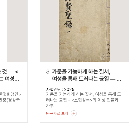
것 ― <
8.
가문을 가능하게 하는 질서,
는 여성의
여성을 통해 드러나는 균열 ― <
소현성록>의 여성 인물과
사업년도 : 2025
가부장제의 작동 방식
<완월회맹연>
가문을 가능하게 하는 질서, 여성을 통해 드
김민정(경상국
러나는 균열 - <소현성록>의 여성 인물과
가부...
원문 자료 보기