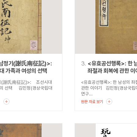
설명
용”이 동시에 포함된 자료를 검
약용”이 포함된 자료를 검색
 “정약용”이 나오지 않는 자
남정기(謝氏南征記)>:
3.
<유효공선행록>: 한 
대 가족과 여성의 선택
좌절과 회복에 관한 이
기(謝氏南征記)>: 조선시대
<유효공선행록>: 한 남성의 
성의 선택 김민정(경상국립대
관한 이야기 김민정(경상국립
연구...
기
원문 자료 보기