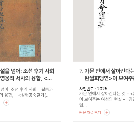
설을 넘어: 조선 후기 사회
7.
가문 안에서 살아간다는 
영웅적 서사의 융합, <
완월회맹연>이 보여주
숙렬기
현실
사업년도 : 2025
 넘어: 조선 후기 사회 갈등과
公淑烈記)>
가문 안에서 살아간다는 것 - 
의 융합, <성현공숙렬기(...
이 보여주는 여성의 현실 - 
기
립...
원문 자료 보기