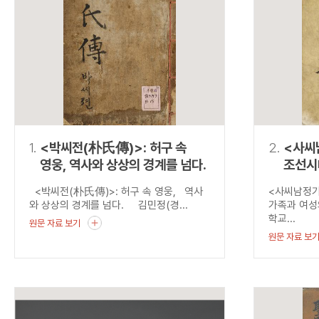
연산자
사용 예
“정조”와 “정약
AND
정조 AND 정약용
색
OR
정조 OR 정약용
“정조” 또는 “정
“정조”가 나온 후
NOT
정조 NOT 정약용
료를 검색
동시에 여러 개의 연산자를 사용할 수 있습니다.
1.
<박씨전(朴氏傳)>: 허구 속
2.
<사씨
영웅, 역사와 상상의 경계를 넘다.
조선시
<박씨전(朴氏傳)>: 허구 속 영웅, 역사
<사씨남정
와 상상의 경계를 넘다. 김민정(경...
가족과 여
학교...
원문 자료 보기
원문 자료 보