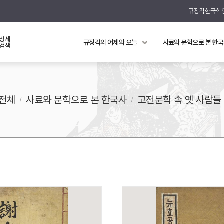
규장각한국학
상세
규장각의 어제와 오늘
사료와 문학으로 본 한
교과 연동 자료
의궤와 지리지
검색
의궤를 통해 본 왕실 생활
지리지 이야기
전체
사료와 문학으로 본 한국사
고전문학 속 옛 사람들
기