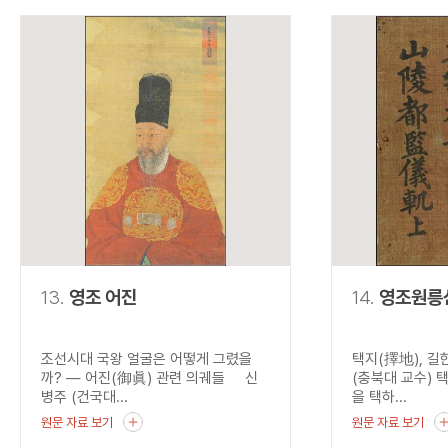
13.
영조 어진
14.
영조원릉
조선시대 국왕 얼굴은 어떻게 그렸을
택지(擇地), 길
까? ― 어진(御眞) 관련 의궤들 신
(충북대 교수) 택
병주 (건국대...
을 택하...
원문 자료 보기
원문 자료 보기