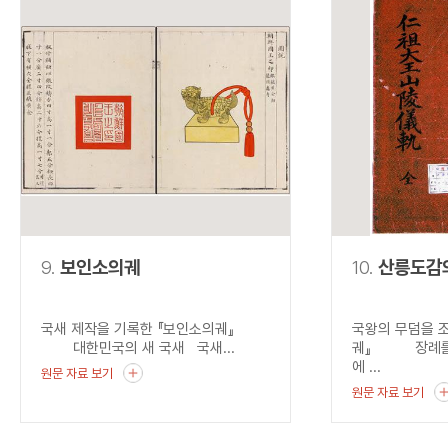
9.
보인소의궤
10.
산릉도감
국새 제작을 기록한 『보인소의궤』
국왕의 무덤을 
대한민국의 새 국새 국새...
궤』 장례를 
에 ...
원문 자료 보기
원문 자료 보기