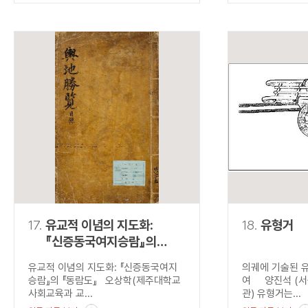
17.
유교적 이념의 지도화:
18.
유형거
『신증동국여지승람』의
『동람도』
유교적 이념의 지도화: 『신증동국여지
의궤에 기술된 
승람』의 『동람도』 오상학(제주대학교
여 양진석 (서
사회교육과 교...
관) 유형거는...