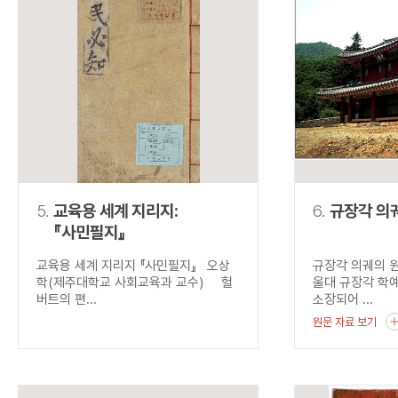
5.
교육용 세계 지리지:
6.
규장각 의
『사민필지』
교육용 세계 지리지 『사민필지』 오상
규장각 의궤의 
학(제주대학교 사회교육과 교수) 헐
울대 규장각 학
버트의 편...
소장되어 ...
원문 자료 보기