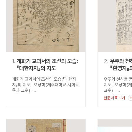
연산자
사용 예
“정조”와 “정약
AND
정조 AND 정약용
색
OR
정조 OR 정약용
“정조” 또는 “정
“정조”가 나온 후
NOT
정조 NOT 정약용
료를 검색
동시에 여러 개의 연산자를 사용할 수 있습니다.
1.
개화기 교과서의 조선의 모습:
2.
우주와 천하
『대한지지』의 지도
『환영지』
개화기 교과서의 조선의 모습:『대한지
우주와 천하를 품
지』의 지도 오상학(제주대학교 사회교
지도 오상학(
육과 교수) ...
교수) ...
원문 자료 보기