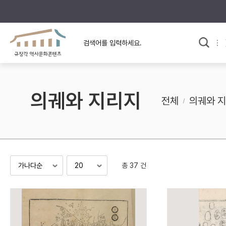
규장각의 어제와 오늘
사료와 문학으로 본
교
한국사
규장각 칼럼
고전문학 속 옛 사람들
의궤와 지리지
규장각 소개영상
고대
전체
의궤와 
고려
조선 전기
조선 후기
근대
총 37 건
검색하기
다시쓰
검색 연산자 사용안내