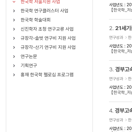
한국학 저술지원 사업
사업년도 : 20
연산자
사용 예
【한국학_저
한국학 연구클러스터 사업
“정조”와 “정약
AND
정조 AND 정약용
한국학 학술대회
색
2.
21세기
신진학자 초청 연구교류 사업
OR
정조 OR 정약용
“정조” 또는 “정
연구성과
한
규장각-솔벗 연구비 지원 사업
“정조”가 나온 후
NOT
정조 NOT 정약용
료를 검색
사업년도 : 20
규장각-산기 연구비 지원 사업
【한국학_저
연구논문
동시에 여러 개의 연산자를 사용할 수 있습니다.
기획연구
3.
경부고속
홍재 한국학 펠로십 프로그램
연구성과
한
사업년도 : 20
【한국학_저
4.
경부고속
연구성과
한
사업년도 : 20