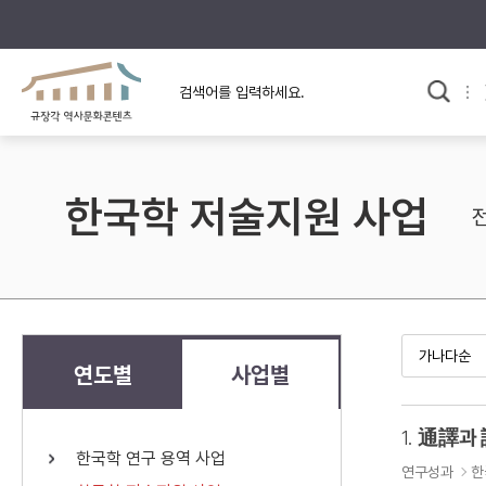
규장각의 어제와 오늘
사료와 문학으로 본
교
한국사
규장각 칼럼
고전문학 속 옛 사람들
한국학 저술지원 사업
규장각 소개영상
고대
고려
조선 전기
조선 후기
근대
연도별
사업별
검색하기
다시쓰
1.
通譯과
한국학 연구 용역 사업
검색 연산자 사용안내
연구성과
한