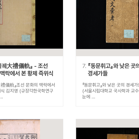
의궤大禮儀軌』 - 조선
7.
『동문휘고』와 낮은 곳
 맥락에서 본 황제 즉위식
경세가들
大禮儀軌』조선 문화의 맥락에서
『동문휘고』와 낮은 곳의 경세가
위식 김지영 (규장각한국학연구
(서울시립대학교 국사학과 교수)
..
눈에 ...