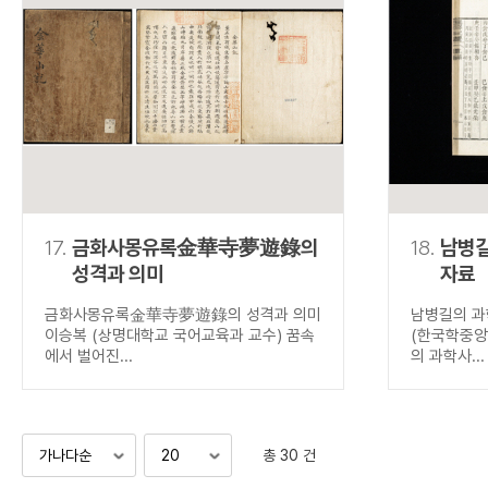
17.
금화사몽유록金華寺夢遊錄의
18.
남병길
성격과 의미
자료
금화사몽유록金華寺夢遊錄의 성격과 의미
남병길의 과
이승복 (상명대학교 국어교육과 교수) 꿈속
(한국학중앙
에서 벌어진...
의 과학사...
총 30 건