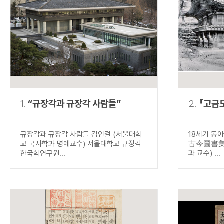
연산자
사용 예
“정조”와 “정약
AND
정조 AND 정약용
색
OR
정조 OR 정약용
“정조” 또는 “정
“정조”가 나온 후
NOT
정조 NOT 정약용
료를 검색
동시에 여러 개의 연산자를 사용할 수 있습니다.
1.
“규장각과 규장각 사람들”
2.
『고금
규장각과 규장각 사람들 김인걸 (서울대학
18세기 동
교 국사학과 명예교수) 서울대학교 규장각
古今圖書集成
한국학연구원...
과 교수) ...