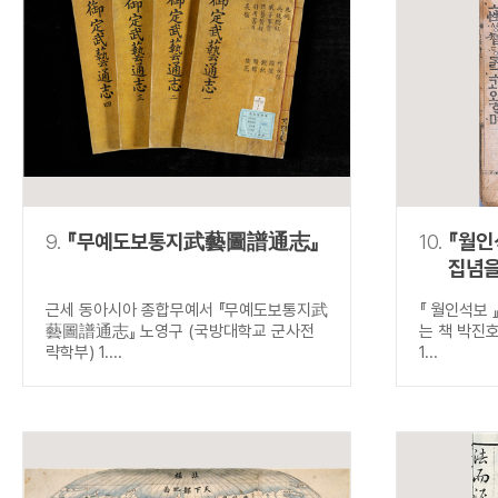
9.
『무예도보통지武藝圖譜通志』
10.
『월인
집념을
근세 동아시아 종합무예서 『무예도보통지武
『 월인석보 
藝圖譜通志』 노영구 (국방대학교 군사전
는 책 박진
략학부) 1....
1...