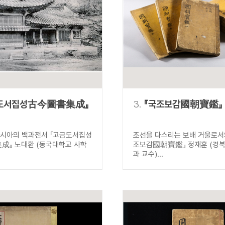
설명
용”이 동시에 포함된 자료를 검
약용”이 포함된 자료를 검색
 “정약용”이 나오지 않는 자
도서집성古今圖書集成』
3.
『국조보감國朝寶鑑』
아시아의 백과전서 『고금도서집성
조선을 다스리는 보배 거울로서의
』 노대환 (동국대학교 사학
조보감國朝寶鑑』 정재훈 (경
과 교수)...