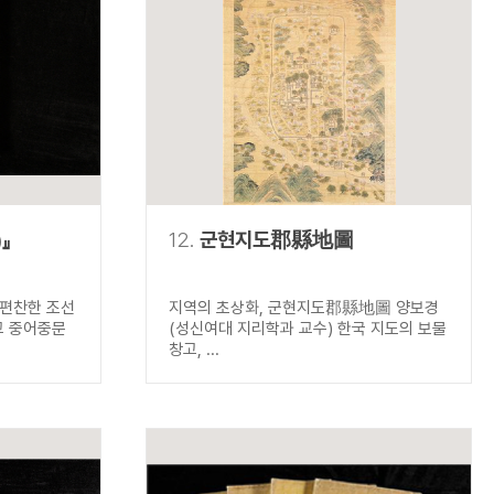
』
12.
군현지도郡縣地圖
 편찬한 조선
지역의 초상화, 군현지도郡縣地圖 양보경
교 중어중문
(성신여대 지리학과 교수) 한국 지도의 보물
창고, ...