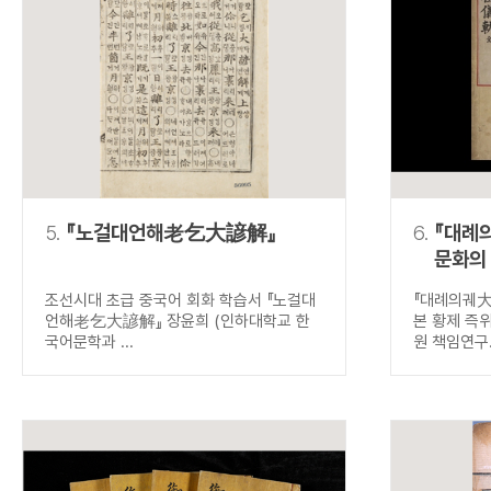
5.
『노걸대언해老乞大諺解』
6.
『대례
문화의
조선시대 초급 중국어 회화 학습서 『노걸대
『대례의궤
언해老乞大諺解』 장윤희 (인하대학교 한
본 황제 즉
국어문학과 ...
원 책임연구.