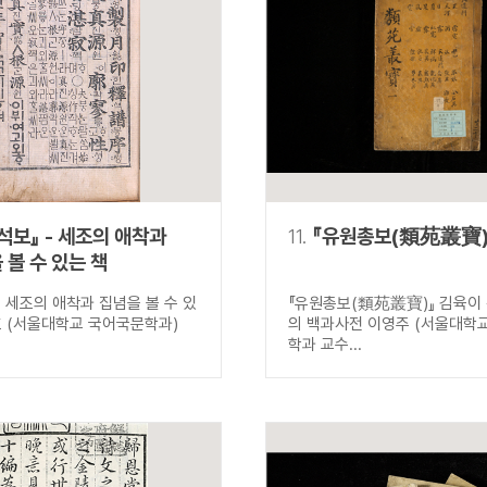
석보』 - 세조의 애착과
11.
『유원총보(類苑叢寶)
 볼 수 있는 책
』 세조의 애착과 집념을 볼 수 있
『유원총보(類苑叢寶)』 김육이
호 (서울대학교 국어국문학과)
의 백과사전 이영주 (서울대학
학과 교수...