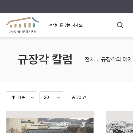
규장각의 어제와 오늘
사료와 문학으로 본
한국사
규장각 칼럼
고전문학 속 옛 사람들
규장각 칼럼
규장각 소개영상
고대
전체
규장각의 어제
고려
조선 전기
조선 후기
근대
총 30 건
검색하기
다시쓰
검색 연산자 사용안내