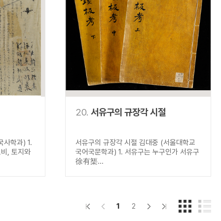
20.
서유구의 규장각 시절
사학과) 1.
서유구의 규장각 시절 김대중 (서울대학교
비, 토지와
국어국문학과) 1. 서유구는 누구인가 서유구
徐有榘...
1
2