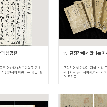
과 남공철
15.
규장각에서 만나는 자
공철 안순태 (서울대학교 기초
규장각에서 만나는 자하 선생 고
금의 집안사람 아름다운 용모, 쇳
관대학교 동아시아학술원) 자하
연 조선중...