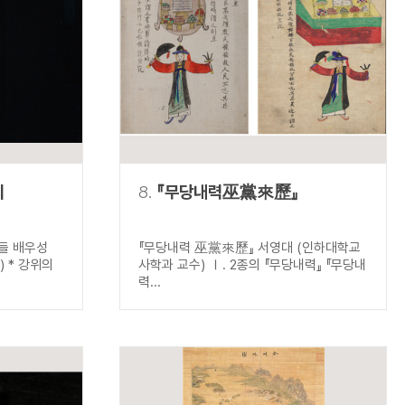
의
8.
『무당내력巫黨來歷』
들 배우성
『무당내력 巫黨來歷』 서영대 (인하대학교
 * 강위의
사학과 교수) Ⅰ. 2종의 『무당내력』 『무당내
력...