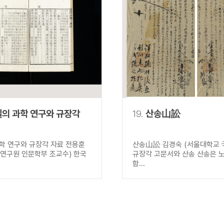
의 과학 연구와 규장각
19.
산송山訟
학 연구와 규장각 자료 전용훈
산송山訟 김경숙 (서울대학교 국
연구원 인문학부 조교수) 한국
규장각 고문서와 산송 산송은 노
함...