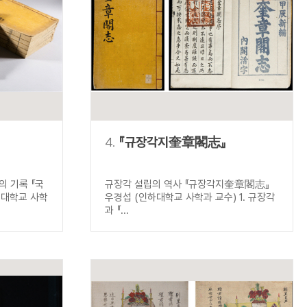
4.
『규장각지奎章閣志』
 기록 『국
규장각 설립의 역사 『규장각지奎章閣志』
북대학교 사학
우경섭 (인하대학교 사학과 교수) 1. 규장각
과 『...