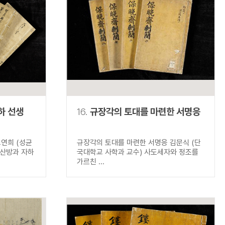
하 선생
16.
규장각의 토대를 마련한 서명응
연희 (성균
규장각의 토대를 마련한 서명응 김문식 (단
산방과 자하
국대학교 사학과 교수) 사도세자와 정조를
가르친 ...