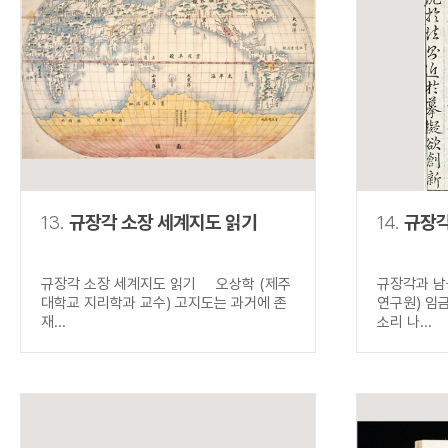
13.
규장각 소장 세계지도 읽기
14.
규장각
규장각 소장 세계지도 읽기 오상학 (제주
규장각과 남
대학교 지리학과 교수) 고지도는 과거에 존
연구원) 임
재...
소리 나...