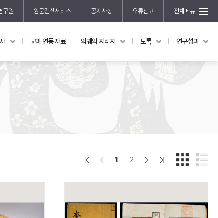
연구원
원문검색서비스
공지사항
오류신고
전체메뉴
국사
교과 연동 자료
의궤와 지리지
도록
연구성과
도록
연구성과
전시 도록
한국학 연구 용역 사업
규장각 소장품 해설
한국학 저술지원 사업
한국학 연구클러스터 사업
한국학 학술대회
신진학자 초청 연구교류 사업
규장각-솔벗 연구비 지원 사업
1
2
규장각-산기 연구비 지원 사업
연구논문
기획연구
홍재 한국학 펠로십 프로그램