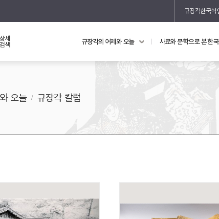
규장각한국학
상세
규장각의 어제와 오늘
사료와 문학으로 본 한
교과 연동 자료
의궤와 지리지
검색
의궤를 통해 본 왕실 생활
지리지 이야기
와 오늘
규장각 칼럼
기