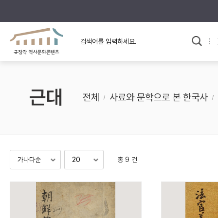
규장각의 어제와 오늘
사료와 문학으로 본
교
한국사
규장각 칼럼
고전문학 속 옛 사람들
근대
규장각 소개영상
고대
전체
사료와 문학으로 본 한국사
고려
조선 전기
조선 후기
근대
총 9 건
검색하기
다시쓰
검색 연산자 사용안내