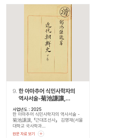
9.
한 아마추어 식민사학자의
역사서술-菊池謙讓,
『근대조선사』
사업년도 : 2025
한 아마추어 식민사학자의 역사서술 -
菊池謙讓, 『근대조선사』 김명재(서울
대학교 국사학과...
원문 자료 보기