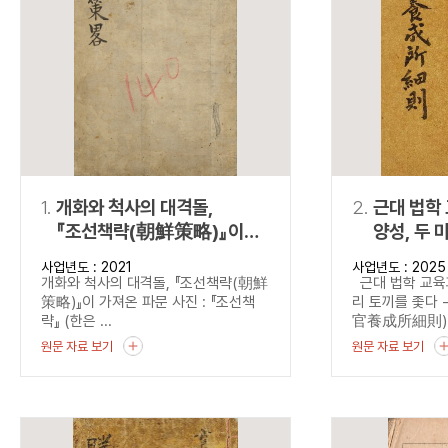
연산자
사용 예
“정조”와 “정약
AND
정조 AND 정약용
색
OR
정조 OR 정약용
“정조” 또는 “정
“정조”가 나온 후
NOT
정조 NOT 정약용
료를 검색
동시에 여러 개의 연산자를 사용할 수 있습니다.
1.
개화와 척사의 대격돌,
2.
근대 법학
『조선책략(朝鮮策略)』이
양성, 두 
가져온 파문
『법관양
사업년도 : 2021
사업년도 : 2025
(法官養成
개화와 척사의 대격돌, 『조선책략(朝鮮
근대 법학 교육과
본 법관양
策略)』이 가져온 파문 사진 : 『조선책
리 토끼를 좇다
략』 (한은 ...
官養成所細則).
원문 자료 보기
원문 자료 보기