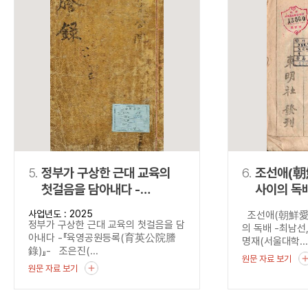
5.
정부가 구상한 근대 교육의
6.
조선애(朝
첫걸음을 담아내다 -
사이의 독배 -최남
『육영공원등록
『國民朝
사업년도 : 2025
조선애(朝鮮愛)
(育英公院謄錄)』-
정부가 구상한 근대 교육의 첫걸음을 담
의 독배 -최남
아내다 -『육영공원등록(育英公院謄
명재(서울대학..
錄)』- 조은진(...
원문 자료 보기
원문 자료 보기