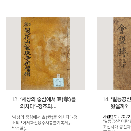
13.
‘세상의 중심에서 효(孝)를
14.
‘일등공신
외치다’-정조의
왔을까?
『어제화산용주사봉불기복게
사업년도 : 2022
‘세상의 중심에서 효(孝)를 외치다’ -정
』-
‘일등공신’ 이란
조의 『어제화산용주사봉불기복게』-
조선시대 공신과 
박성일(...