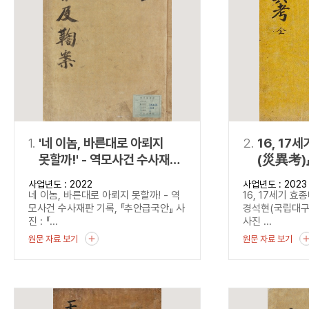
연산자
사용 예
“정조”와 “정약
AND
정조 AND 정약용
색
OR
정조 OR 정약용
“정조” 또는 “정
“정조”가 나온 후
NOT
정조 NOT 정약용
료를 검색
동시에 여러 개의 연산자를 사용할 수 있습니다.
1.
'네 이놈, 바른대로 아뢰지
2.
16, 17
못할까!' - 역모사건 수사재판
(災異考)
기록, 『추안급국안』
사업년도 : 2022
사업년도 : 2023
네 이놈, 바른대로 아뢰지 못할까! - 역
16, 17세기 
모사건 수사재판 기록, 『추안급국안』 사
경석현(국립대
진 : 『...
사진 ...
원문 자료 보기
원문 자료 보기