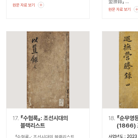
盟謄錄』 ...
원문 자료 보기
원문 자료 보기
17.
『수혐록』: 조선시대의
18.
『순무영등
블랙리스트
(1866
출현과 조
사업년도 : 2023
『수혐록』: 조선시대의 블랙리스트