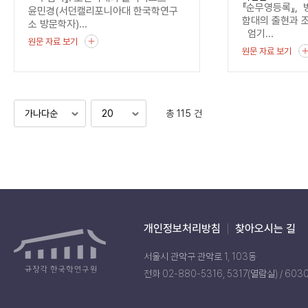
기록
『순무영등록』, 
윤민경(서던캘리포니아대 한국학연구
함대의 출현과 
소 방문학자)...
엄기...
원문 자료 보기
원문 자료 보기
총 115 건
개인정보처리방침
찾아오시는 길
서울시 관악구 관악로 1, 103동
전화 02-880-5316, 5317(열람실) / 603