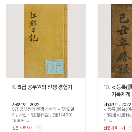
9.
5급 공무원의 전쟁 경험기
10.
< 등록(
기록체계 
사업년도 : 2022
사업년도 : 2022
5급 공무원의 전쟁 경험기 - 『강도일
< 등록(謄錄)이
기』 사진 : 『江都日記』 (奎12400)
: 『備邊司謄錄』 
1636년...
이 ...
원문 자료 보기
원문 자료 보기