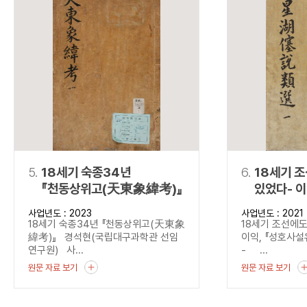
5.
18세기 숙종34년
6.
18세기 
『천동상위고(天東象緯考)』
있었다- 
(星湖僿說
사업년도 : 2023
사업년도 : 2021
18세기 숙종34년 『천동상위고(天東象
18세기 조선에도
緯考)』 경석현(국립대구과학관 선임
이익, 『성호사
연구원) 사...
- ...
원문 자료 보기
원문 자료 보기