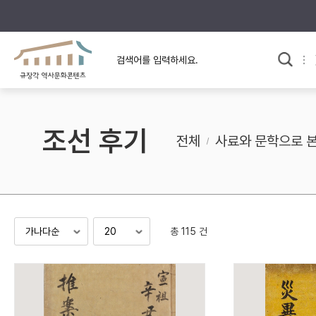
규장각의 어제와 오늘
사료와 문학으로 본
교
한국사
규장각 칼럼
고전문학 속 옛 사람들
조선 후기
규장각 소개영상
고대
전체
사료와 문학으로 
고려
조선 전기
조선 후기
근대
총 115 건
검색하기
다시쓰
검색 연산자 사용안내