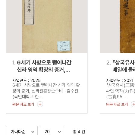
연산자
사용 예
“정조”와 “정약
AND
정조 AND 정약용
색
OR
정조 OR 정약용
“정조” 또는 “정
“정조”가 나온 후
NOT
정조 NOT 정약용
료를 검색
동시에 여러 개의 연산자를 사용할 수 있습니다.
1.
6세기 사방으로 뻗어나간
2.
『삼국유사
신라 영역 확장의 증거,
베일에 둘
신라진흥왕순수비
사업년도 : 2025
사업년도 : 2021
6세기 사방으로 뻗어나간 신라 영역 확
『삼국유사(三國遺
장의 증거, 신라진흥왕순수비 김수진
싸인 역작(力作) 
(국민대학교 한...
(古貴95...
원문 자료 보기
원문 자료 보기
총 4 건