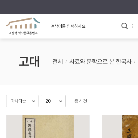
규장각의 어제와 오늘
사료와 문학으로 본
교
한국사
규장각 칼럼
고전문학 속 옛 사람들
고대
규장각 소개영상
고대
전체
사료와 문학으로 본 한국사
고려
조선 전기
조선 후기
근대
총 4 건
검색하기
다시쓰
검색 연산자 사용안내