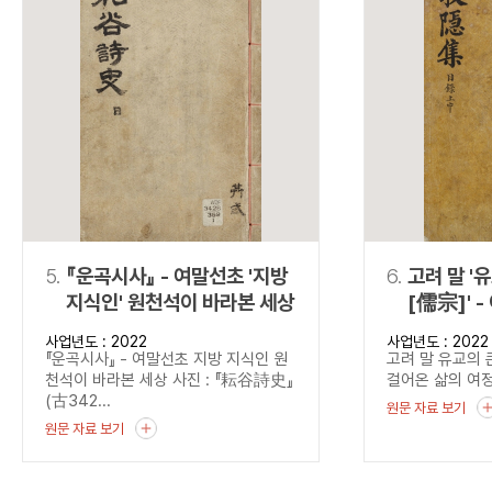
5.
『운곡시사』 - 여말선초 '지방
6.
고려 말 '
지식인' 원천석이 바라본 세상
[儒宗]' - 이색이 걸어온 삶의
여정, 『목
사업년도 : 2022
사업년도 : 2022
『운곡시사』 - 여말선초 지방 지식인 원
고려 말 유교의 
천석이 바라본 세상 사진 : 『耘谷詩史』
걸어온 삶의 여정,
(古342...
원문 자료 보기
원문 자료 보기