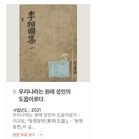
9.
우리나라는 원래 성인의
도읍이로다.
사업년도 : 2021
우리나라는 원래 성인의 도읍이로다 -
이규보, 「동명왕편(東明王篇)」 - 「동명
왕편」이 실...
원문 자료 보기