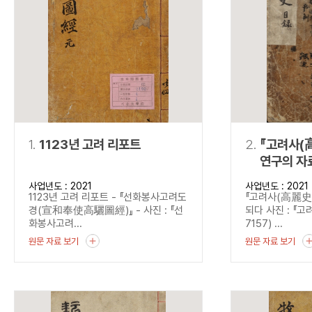
연산자
사용 예
“정조”와 “정약
AND
정조 AND 정약용
색
OR
정조 OR 정약용
“정조” 또는 “정
“정조”가 나온 후
NOT
정조 NOT 정약용
료를 검색
동시에 여러 개의 연산자를 사용할 수 있습니다.
1.
1123년 고려 리포트
2.
『고려사(高麗
연구의 자
사업년도 : 2021
사업년도 : 2021
1123년 고려 리포트 - 『선화봉사고려도
『고려사(高麗史)
경(宣和奉使高驪圖經)』 - 사진 : 『선
되다 사진 : 『고
화봉사고려...
7157) ...
원문 자료 보기
원문 자료 보기