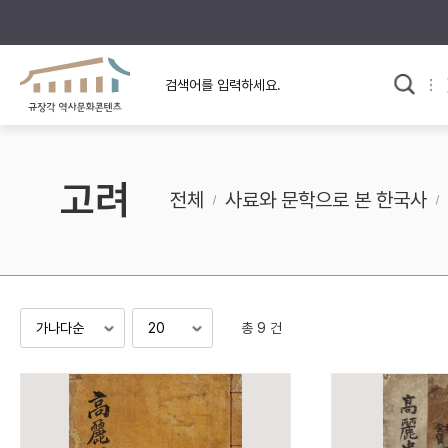
규장각의 어제와 오늘
사료와 문학으로 본
교
한국사
규장각 칼럼
고전문학 속 옛 사람들
고려
규장각 소개영상
고대
전체
사료와 문학으로 본 한국사
고려
조선 전기
조선 후기
근대
총 9 건
검색하기
다시쓰
검색 연산자 사용안내