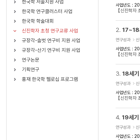
한국학 저술지원 사업
사업년도 : 20
연산자
사용 예
【신진학자 
한국학 연구클러스터 사업
“정조”와 “정약
AND
정조 AND 정약용
한국학 학술대회
색
2.
17~1
신진학자 초청 연구교류 사업
OR
정조 OR 정약용
“정조” 또는 “정
연구성과
신
규장각-솔벗 연구비 지원 사업
“정조”가 나온 후
NOT
정조 NOT 정약용
료를 검색
사업년도 : 20
규장각-산기 연구비 지원 사업
【신진학자 
연구논문
동시에 여러 개의 연산자를 사용할 수 있습니다.
기획연구
3.
18세기
홍재 한국학 펠로십 프로그램
연구성과
신
사업년도 : 20
【신진학자 
4.
19세기
연구성과
신
사업년도 : 20