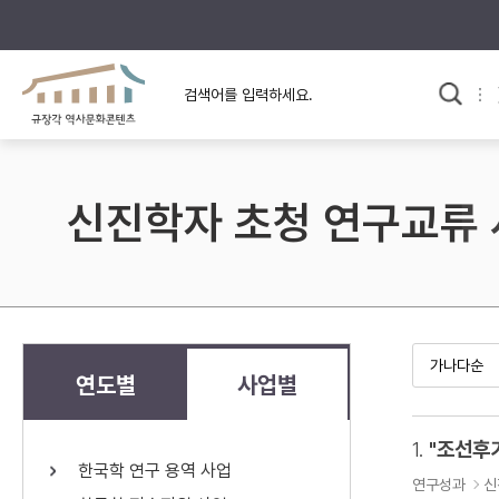
규장각의 어제와 오늘
사료와 문학으로 본
교
한국사
규장각 칼럼
고전문학 속 옛 사람들
신진학자 초청 연구교류
규장각 소개영상
고대
고려
조선 전기
조선 후기
근대
연도별
사업별
검색하기
다시쓰
1.
한국학 연구 용역 사업
검색 연산자 사용안내
연구성과
신