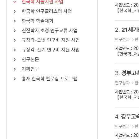
한국학 저술지원 사업
사업년도 : 20
연산자
사용 예
【한국학_저
한국학 연구클러스터 사업
“정조”와 “정약
AND
정조 AND 정약용
한국학 학술대회
색
2.
21세기
신진학자 초청 연구교류 사업
OR
정조 OR 정약용
“정조” 또는 “정
연구성과
한
규장각-솔벗 연구비 지원 사업
“정조”가 나온 후
NOT
정조 NOT 정약용
료를 검색
사업년도 : 20
규장각-산기 연구비 지원 사업
【한국학_저
연구논문
동시에 여러 개의 연산자를 사용할 수 있습니다.
기획연구
3.
경부고속
홍재 한국학 펠로십 프로그램
연구성과
한
사업년도 : 20
【한국학_저
4.
경부고속
연구성과
한
사업년도 : 20