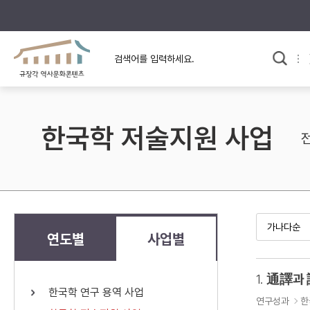
규장각의 어제와 오늘
사료와 문학으로 본
교
한국사
규장각 칼럼
고전문학 속 옛 사람들
한국학 저술지원 사업
규장각 소개영상
고대
고려
조선 전기
조선 후기
근대
연도별
사업별
검색하기
다시쓰
1.
通譯과
한국학 연구 용역 사업
검색 연산자 사용안내
연구성과
한