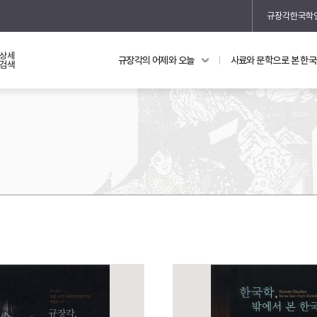
규장각한국학
상세
규장각의 어제와 오늘
사료와 문학으로 본 한
교과 연동 자료
의궤와 지리지
검색
의궤를 통해 본 왕실 생활
지리지 이야기
기