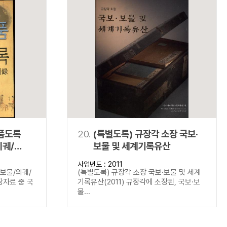
명품도록
20.
(특별도록) 규장각 소장 국보·
의궤/
보물 및 세계기록유산
사업년도 : 2011
보보물/의궤/
(특별도록) 규장각 소장 국보·보물 및 세계
장자료 중 국
기록유산(2011) 규장각에 소장된, 국보·보
물...