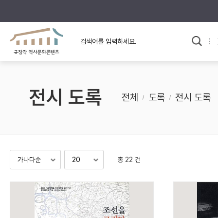
규장각의 어제와 오늘
사료와 문학으로 본
한국사
규장각 칼럼
고전문학 속 옛 사람들
전시 도록
규장각 소개영상
고대
전체
도록
전시 도록
고려
조선 전기
조선 후기
근대
총 22 건
검색하기
다시쓰
검색 연산자 사용안내