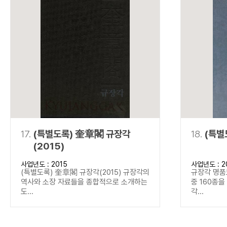
17.
(특별도록) 奎章閣 규장각
18.
(특별
(2015)
사업년도 : 2015
사업년도 : 2
(특별도록) 奎章閣 규장각(2015) 규장각의
규장각 명품
역사와 소장 자료들을 종합적으로 소개하는
중 160종
도...
각...