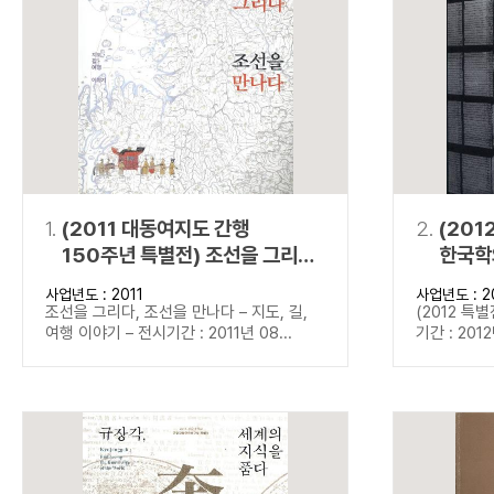
연산자
사용 예
“정조”와 “정약
AND
정조 AND 정약용
색
OR
정조 OR 정약용
“정조” 또는 “정
“정조”가 나온 후
NOT
정조 NOT 정약용
료를 검색
동시에 여러 개의 연산자를 사용할 수 있습니다.
1.
(2011 대동여지도 간행
2.
(201
150주년 특별전) 조선을 그리다,
한국학
조선을 만나다
사업년도 : 2011
사업년도 : 2
조선을 그리다, 조선을 만나다 – 지도, 길,
(2012 특
여행 이야기 – 전시기간 : 2011년 08...
기간 : 2012