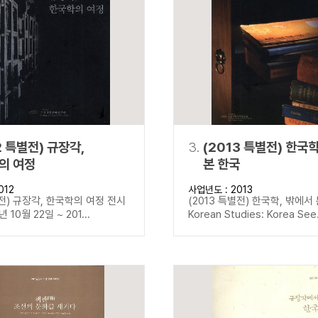
설명
용”이 동시에 포함된 자료를 검
약용”이 포함된 자료를 검색
 “정약용”이 나오지 않는 자
2 특별전) 규장각,
3.
(2013 특별전) 한국
의 여정
본 한국
012
사업년도 : 2013
별전) 규장각, 한국학의 여정 전시
(2013 특별전) 한국학, 밖에서
년 10월 22일 ~ 201...
Korean Studies: Korea See.