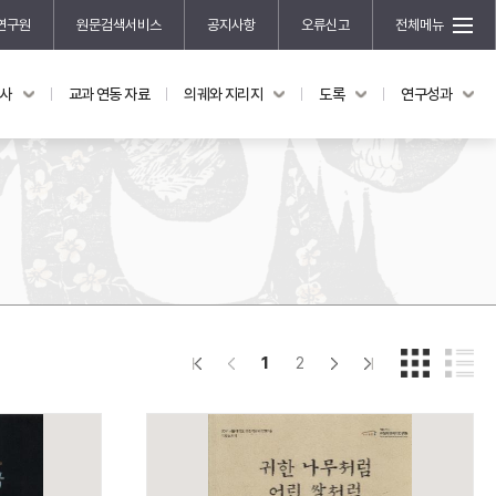
연구원
원문검색서비스
공지사항
오류신고
전체메뉴
국사
교과 연동 자료
의궤와 지리지
도록
연구성과
도록
연구성과
전시 도록
한국학 연구 용역 사업
규장각 소장품 해설
한국학 저술지원 사업
한국학 연구클러스터 사업
한국학 학술대회
신진학자 초청 연구교류 사업
규장각-솔벗 연구비 지원 사업
1
2
규장각-산기 연구비 지원 사업
연구논문
기획연구
홍재 한국학 펠로십 프로그램