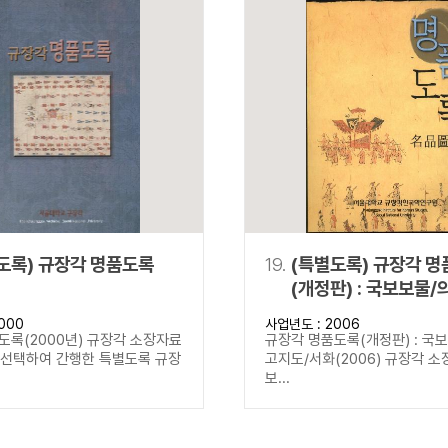
도록) 규장각 명품도록
19.
(특별도록) 규장각 
(개정판) : 국보보물/
고지도/서화
000
사업년도 : 2006
도록(2000년) 규장각 소장자료
규장각 명품도록(개정판) : 국
을 선택하여 간행한 특별도록 규장
고지도/서화(2006) 규장각 소
보...