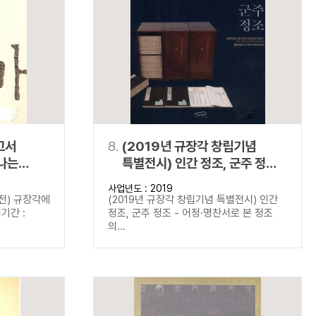
고서
8.
(2019년 규장각 창립기념
나는
특별전시) 인간 정조, 군주 정조 -
어정·명찬서로 본 정조의 삶과
사업년도 : 2019
이상
전) 규장각에
(2019년 규장각 창립기념 특별전시) 인간
기간 :
정조, 군주 정조 - 어정·명찬서로 본 정조
의...