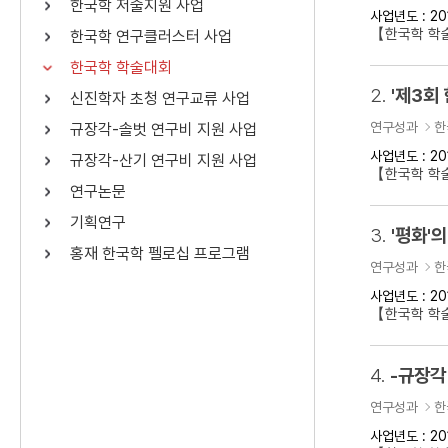
한국학 저술지원 사업
사업년도 : 20
연산자
사용 예
【한국학 학
한국학 연구클러스터 사업
“정조”와 “정약
AND
정조 AND 정약용
한국학 학술대회
색
2.
'제3회
신진학자 초청 연구교류 사업
OR
정조 OR 정약용
“정조” 또는 “정
연구성과
한
규장각-솔벗 연구비 지원 사업
“정조”가 나온 후
NOT
정조 NOT 정약용
료를 검색
사업년도 : 20
규장각-산기 연구비 지원 사업
【한국학 학
연구논문
동시에 여러 개의 연산자를 사용할 수 있습니다.
기획연구
3.
'평화'의
홍재 한국학 펠로십 프로그램
연구성과
한
사업년도 : 20
【한국학 학술
4.
-규장각
연구성과
한
사업년도 : 20