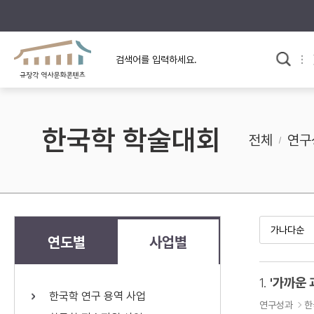
규장각의 어제와 오늘
사료와 문학으로 본
교
한국사
규장각 칼럼
고전문학 속 옛 사람들
한국학 학술대회
규장각 소개영상
고대
전체
연구
고려
조선 전기
조선 후기
근대
연도별
사업별
검색하기
다시쓰
1.
'가까운 
한국학 연구 용역 사업
검색 연산자 사용안내
연구성과
한