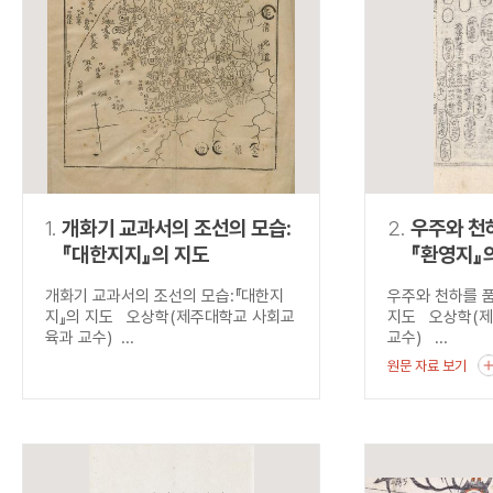
연산자
사용 예
“정조”와 “정약
AND
정조 AND 정약용
색
OR
정조 OR 정약용
“정조” 또는 “정
“정조”가 나온 후
NOT
정조 NOT 정약용
료를 검색
동시에 여러 개의 연산자를 사용할 수 있습니다.
1.
개화기 교과서의 조선의 모습:
2.
우주와 천하
『대한지지』의 지도
『환영지』
개화기 교과서의 조선의 모습:『대한지
우주와 천하를 품
지』의 지도 오상학(제주대학교 사회교
지도 오상학(
육과 교수) ...
교수) ...
원문 자료 보기