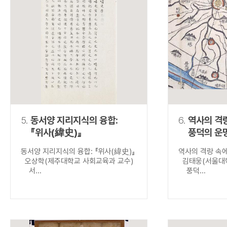
5.
동서양 지리지식의 융합:
6.
역사의 격
『위사(緯史)』
풍덕의 운
동서양 지리지식의 융합: 『위사(緯史)』
역사의 격랑 속
오상학(제주대학교 사회교육과 교수)
김태웅(서울대학
서...
풍덕...