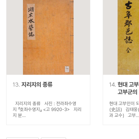
13.
지리지의 종류
14.
현대 고
고부군의
지리지의 종류 사진 : 전라좌수영
현대 고부인이 
지 『호좌수영지』 <고 9920-3> 지리
(史話) 김태웅
지 분...
과 교수) 고부..