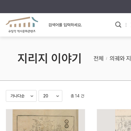
규장각의 어제와 오늘
사료와 문학으로 본
교
한국사
규장각 칼럼
고전문학 속 옛 사람들
지리지 이야기
규장각 소개영상
고대
전체
의궤와 
고려
조선 전기
조선 후기
근대
총 14 건
검색하기
다시쓰
검색 연산자 사용안내