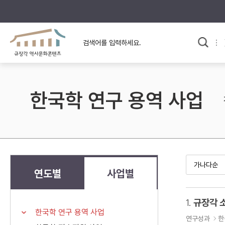
규장각의 어제와 오늘
사료와 문학으로 본
교
한국사
규장각 칼럼
고전문학 속 옛 사람들
한국학 연구 용역 사업
규장각 소개영상
고대
고려
조선 전기
조선 후기
근대
연도별
사업별
검색하기
다시쓰
1.
규장각 
한국학 연구 용역 사업
검색 연산자 사용안내
연구성과
한