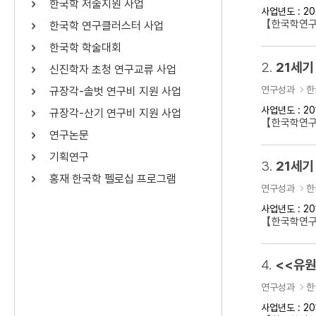
한국학 저술지원 사업
사업년도 : 20
연산자
사용 예
【한국학연구
한국학 연구클러스터 사업
“정조”와 “정약
AND
정조 AND 정약용
한국학 학술대회
색
2.
21세기
신진학자 초청 연구교류 사업
OR
정조 OR 정약용
“정조” 또는 “정
연구성과
한
규장각-솔벗 연구비 지원 사업
“정조”가 나온 후
NOT
정조 NOT 정약용
료를 검색
사업년도 : 20
규장각-산기 연구비 지원 사업
【한국학연구
연구논문
동시에 여러 개의 연산자를 사용할 수 있습니다.
기획연구
3.
21세기
홍재 한국학 펠로십 프로그램
연구성과
한
사업년도 : 20
【한국학연구
4.
<<유원
연구성과
한
사업년도 : 20