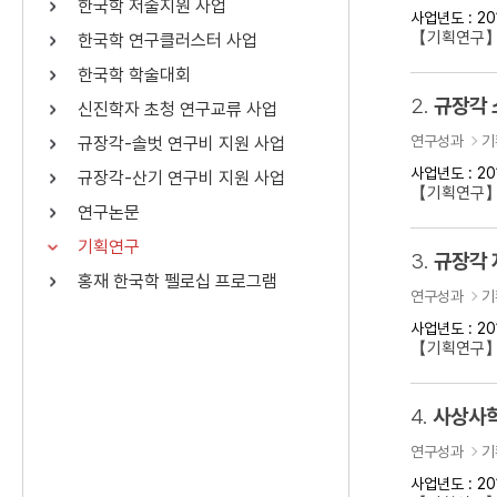
한국학 저술지원 사업
사업년도 : 20
연산자
사용 예
【기획연구】
한국학 연구클러스터 사업
“정조”와 “정약
AND
정조 AND 정약용
한국학 학술대회
색
2.
규장각 
신진학자 초청 연구교류 사업
OR
정조 OR 정약용
“정조” 또는 “정
연구성과
기
규장각-솔벗 연구비 지원 사업
“정조”가 나온 후
NOT
정조 NOT 정약용
료를 검색
사업년도 : 20
규장각-산기 연구비 지원 사업
【기획연구
연구논문
동시에 여러 개의 연산자를 사용할 수 있습니다.
기획연구
3.
규장각 
홍재 한국학 펠로십 프로그램
연구성과
기
사업년도 : 20
【기획연구】
4.
사상사학
연구성과
기
사업년도 : 20