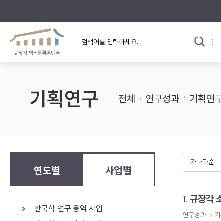
규장각의 어제와 오늘
사료와 문학으로 본
교
한국사
규장각 칼럼
고전문학 속 옛 사람들
기획연구
규장각 소개영상
고대
전체
연구성과
기획연
고려
조선 전기
조선 후기
근대
연도별
사업별
검색하기
다시쓰
1.
규장각 
한국학 연구 용역 사업
검색 연산자 사용안내
연구성과
기