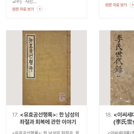
교수) 사진...
원문 자료 보기
원문 자료 보기
17.
<유효공선행록>: 한 남성의
18.
<이씨세
좌절과 회복에 관한 이야기
(李氏世
발견하는
<유효공선행록>: 한 남성의 좌절과 회
<이씨세대록(