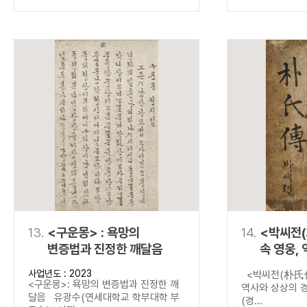
13.
<구운몽> : 욕망의
14.
<박씨전(
변증법과 진정한 깨달음
속 영웅,
경계를 넘
사업년도 : 2023
<박씨전(朴氏傳
<구운몽>: 욕망의 변증법과 진정한 깨
역사와 상상의 
달음 유광수(연세대학교 학부대학 부
(경...