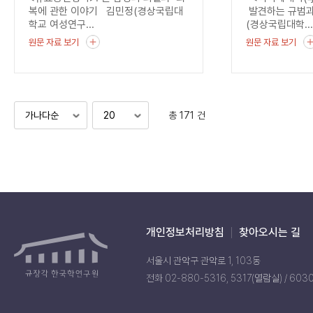
균열
복에 관한 이야기 김민정(경상국립대
발견하는 규범과
학교 여성연구...
(경상국립대학..
원문 자료 보기
원문 자료 보기
총 171 건
개인정보처리방침
찾아오시는 길
서울시 관악구 관악로 1, 103동
전화 02-880-5316, 5317(열람실) / 603