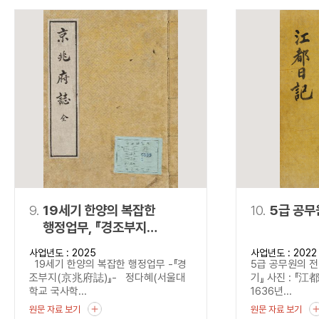
9.
19세기 한양의 복잡한
10.
5급 공무
행정업무, 『경조부지
(京兆府誌)』
사업년도 : 2025
사업년도 : 2022
19세기 한양의 복잡한 행정업무 -『경
5급 공무원의 전
조부지(京兆府誌)』- 정다혜(서울대
기』 사진 : 『江
학교 국사학...
1636년...
원문 자료 보기
원문 자료 보기