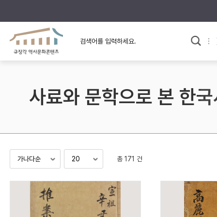
규장각의 어제와 오늘
사료와 문학으로 본
교
한국사
규장각 칼럼
고전문학 속 옛 사람들
사료와 문학으로 본 한국
규장각 소개영상
고대
고려
조선 전기
조선 후기
근대
총 171 건
검색하기
다시쓰
검색 연산자 사용안내