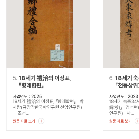
5.
18세기 禮治의 이정표,
6.
18세기 
『향례합편』
『천동상위
사업년도 : 2025
사업년도 : 2023
18세기 禮治의 이정표, 『향례합편』 박
18세기 숙종3
사랑(규장각한국학연구원 선임연구원)
緯考)』 경석현
조선...
연구원) 사...
원문 자료 보기
원문 자료 보기