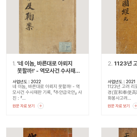
연산자
사용 예
“정조”와 “정약
AND
정조 AND 정약용
색
OR
정조 OR 정약용
“정조” 또는 “정
“정조”가 나온 후
NOT
정조 NOT 정약용
료를 검색
동시에 여러 개의 연산자를 사용할 수 있습니다.
1.
'네 이놈, 바른대로 아뢰지
2.
1123년 
못할까!' - 역모사건 수사재판
기록, 『추안급국안』
사업년도 : 2022
사업년도 : 2021
네 이놈, 바른대로 아뢰지 못할까! - 역
1123년 고려 
모사건 수사재판 기록, 『추안급국안』 사
경(宣和奉使高驪圖
진 : 『...
화봉사고려...
원문 자료 보기
원문 자료 보기