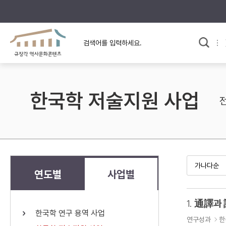
규장각의 어제와 오늘
사료와 문학으로 본
교
한국사
규장각 칼럼
고전문학 속 옛 사람들
한국학 저술지원 사업
규장각 소개영상
고대
고려
조선 전기
조선 후기
근대
연도별
사업별
검색하기
다시쓰
1.
通譯과
한국학 연구 용역 사업
검색 연산자 사용안내
연구성과
한