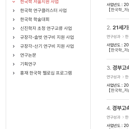
한국학 저술지원 사업
사업년도 : 20
연산자
사용 예
【한국학_저
한국학 연구클러스터 사업
“정조”와 “정약
AND
정조 AND 정약용
한국학 학술대회
색
2.
21세기
신진학자 초청 연구교류 사업
OR
정조 OR 정약용
“정조” 또는 “정
연구성과
한
규장각-솔벗 연구비 지원 사업
“정조”가 나온 후
NOT
정조 NOT 정약용
료를 검색
사업년도 : 20
규장각-산기 연구비 지원 사업
【한국학_저
연구논문
동시에 여러 개의 연산자를 사용할 수 있습니다.
기획연구
3.
경부고속
홍재 한국학 펠로십 프로그램
연구성과
한
사업년도 : 20
【한국학_저
4.
경부고속
연구성과
한
사업년도 : 20