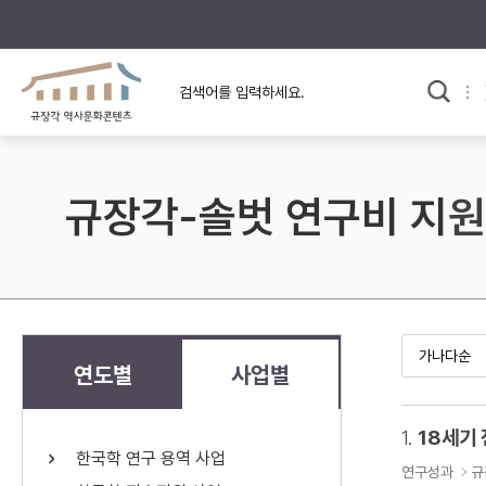
규장각의 어제와 오늘
사료와 문학으로 본
교
한국사
규장각 칼럼
고전문학 속 옛 사람들
규장각-솔벗 연구비 지원
규장각 소개영상
고대
고려
조선 전기
조선 후기
근대
연도별
사업별
검색하기
다시쓰
1.
18세기
한국학 연구 용역 사업
검색 연산자 사용안내
연구성과
규