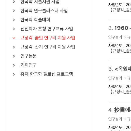
한국학 저술지원 사업
사업년도 : 20
연산자
사용 예
【규장각_솔벗
한국학 연구클러스터 사업
“정조”와 “정약
AND
정조 AND 정약용
한국학 학술대회
색
2.
1960
신진학자 초청 연구교류 사업
OR
정조 OR 정약용
“정조” 또는 “정
연구성과
규
규장각-솔벗 연구비 지원 사업
“정조”가 나온 후
NOT
정조 NOT 정약용
료를 검색
사업년도 : 20
규장각-산기 연구비 지원 사업
【규장각_솔벗
연구논문
동시에 여러 개의 연산자를 사용할 수 있습니다.
기획연구
3.
<옥원재
홍재 한국학 펠로십 프로그램
연구성과
규
사업년도 : 20
【규장각_솔벗
4.
抄書에서
연구성과
규
사업년도 : 20