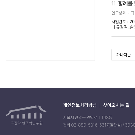
11.
향례를 
연구성과
규
사업년도 : 20
【규장각_솔벗
개인정보처리방침
찾아오시는 길
서울시 관악구 관악로 1, 103동
전화 02-880-5316, 5317(열람실) / 603