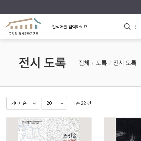
규장각의 어제와 오늘
사료와 문학으로 본
교
한국사
규장각 칼럼
고전문학 속 옛 사람들
전시 도록
규장각 소개영상
고대
전체
도록
전시 도록
고려
조선 전기
조선 후기
근대
총 22 건
검색하기
다시쓰
검색 연산자 사용안내