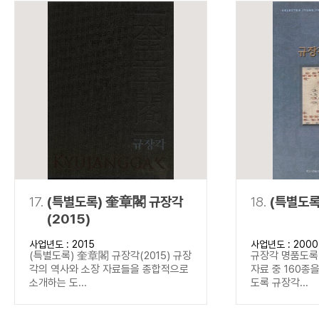
17.
(특별도록) 奎章閣 규장각
18.
(특별도록
(2015)
사업년도 : 2015
사업년도 : 2000
(특별도록) 奎章閣 규장각(2015) 규장
규장각 명품도록(
각의 역사와 소장 자료들을 종합적으로
자료 중 160종
소개하는 도...
도록 규장각...