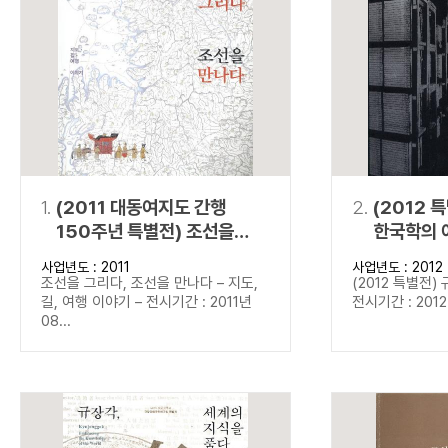
연산자
사용 예
“정조”와 “정약
AND
정조 AND 정약용
색
OR
정조 OR 정약용
“정조” 또는 “정
“정조”가 나온 후
NOT
정조 NOT 정약용
료를 검색
동시에 여러 개의 연산자를 사용할 수 있습니다.
1.
(2011 대동여지도 간행
2.
(2012 
150주년 특별전) 조선을
한국학의 
그리다, 조선을 만나다
사업년도 : 2011
사업년도 : 2012
조선을 그리다, 조선을 만나다 – 지도,
(2012 특별전)
길, 여행 이야기 – 전시기간 : 2011년
전시기간 : 2012년
08...