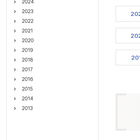
2024
연산자
사용 예
2023
20
“정조”와 “정약
AND
정조 AND 정약용
2022
색
2021
OR
정조 OR 정약용
“정조” 또는 “정
20
2020
“정조”가 나온 후
NOT
정조 NOT 정약용
료를 검색
2019
20
2018
동시에 여러 개의 연산자를 사용할 수 있습니다.
2017
2016
2015
2014
2013