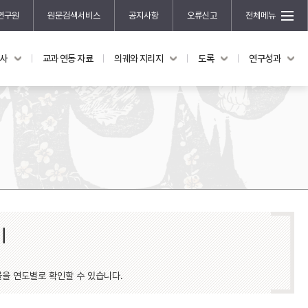
연구원
원문검색서비스
공지사항
오류신고
전체메뉴
국사
교과 연동 자료
의궤와 지리지
도록
연구성과
도록
연구성과
전시 도록
한국학 연구 용역 사업
규장각 소장품 해설
한국학 저술지원 사업
한국학 연구클러스터 사업
한국학 학술대회
신진학자 초청 연구교류 사업
규장각-솔벗 연구비 지원 사업
규장각-산기 연구비 지원 사업
기
연구논문
기획연구
물을 연도별로 확인할 수 있습니다.
홍재 한국학 펠로십 프로그램