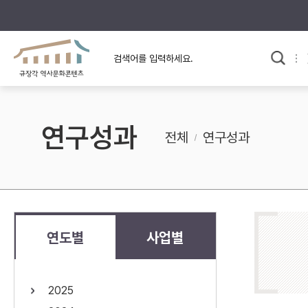
규장각의 어제와 오늘
사료와 문학으로 본
한국사
규장각 칼럼
고전문학 속 옛 사람들
연구성과
규장각 소개영상
고대
전체
연구성과
고려
조선 전기
조선 후기
근대
연도별
사업별
검색하기
다시쓰
2025
검색 연산자 사용안내