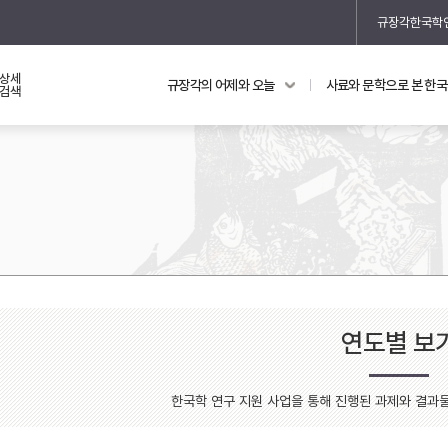
규장각한국학
상세
규장각의 어제와 오늘
사료와 문학으로 본 한
교과 연동 자료
의궤와 지리지
검색
의궤를 통해 본 왕실 생활
지리지 이야기
연도별 보
기
한국학 연구 지원 사업을 통해 진행된 과제와 결과