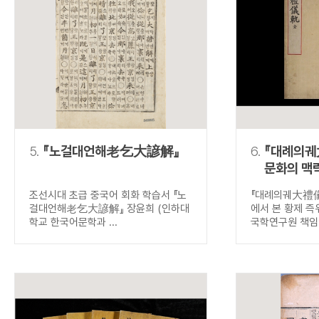
5.
『노걸대언해老乞大諺解』
6.
『대례의궤
문화의 맥
즉위식
조선시대 초급 중국어 회화 학습서 『노
『대례의궤大禮儀
걸대언해老乞大諺解』 장윤희 (인하대
에서 본 황제 즉
학교 한국어문학과 ...
국학연구원 책임연