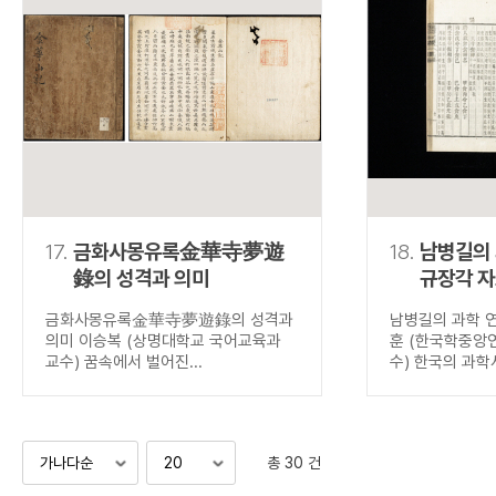
17.
금화사몽유록金華寺夢遊
18.
남병길의
錄의 성격과 의미
규장각 
금화사몽유록金華寺夢遊錄의 성격과
남병길의 과학 
의미 이승복 (상명대학교 국어교육과
훈 (한국학중앙
교수) 꿈속에서 벌어진...
수) 한국의 과학사
총 30 건