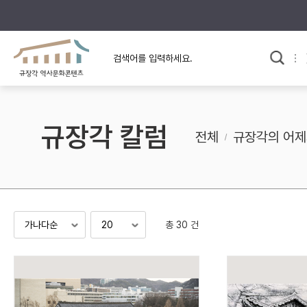
규장각의 어제와 오늘
사료와 문학으로 본
교
한국사
규장각 칼럼
고전문학 속 옛 사람들
규장각 칼럼
규장각 소개영상
고대
전체
규장각의 어제
고려
조선 전기
조선 후기
근대
총 30 건
검색하기
다시쓰
검색 연산자 사용안내