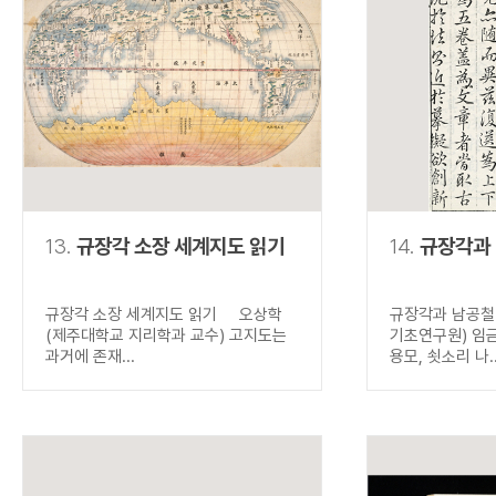
13.
규장각 소장 세계지도 읽기
14.
규장각과
규장각 소장 세계지도 읽기 오상학
규장각과 남공철
(제주대학교 지리학과 교수) 고지도는
기초연구원) 임
과거에 존재...
용모, 쇳소리 나..