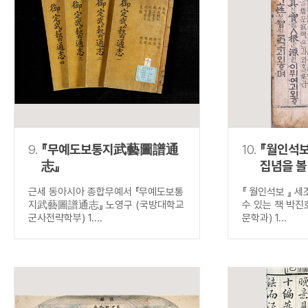
9.
『무예도보통지武藝圖譜通
10.
『월인석보
志』
집념을 볼
근세 동아시아 종합무예서 『무예도보통
『 월인석보 』 
지武藝圖譜通志』 노영구 (국방대학교
수 있는 책 박진
군사전략학부) 1....
문학과) 1...