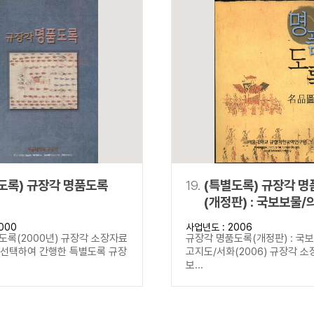
도록) 규장각 명품도록
19.
(특별도록) 규장각 
(개정판) : 국보보물/
고지도/서화
000
사업년도 : 2006
도록(2000년) 규장각 소장자료
규장각 명품도록(개정판) : 국
을 선택하여 간행한 특별도록 규장
고지도/서화(2006) 규장각 소
보...