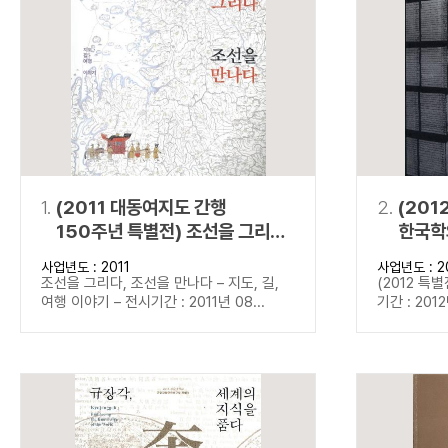
연산자
사용 예
“정조”와 “정약
AND
정조 AND 정약용
색
OR
정조 OR 정약용
“정조” 또는 “정
“정조”가 나온 후
NOT
정조 NOT 정약용
료를 검색
동시에 여러 개의 연산자를 사용할 수 있습니다.
1.
(2011 대동여지도 간행
2.
(201
150주년 특별전) 조선을 그리다,
한국학
조선을 만나다
사업년도 : 2011
사업년도 : 2
조선을 그리다, 조선을 만나다 – 지도, 길,
(2012 특
여행 이야기 – 전시기간 : 2011년 08...
기간 : 2012