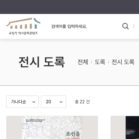
규장각의 어제와 오늘
사료와 문학으로 본
한국사
규장각 칼럼
고전문학 속 옛 사람들
전시 도록
규장각 소개영상
고대
전체
도록
전시 도록
고려
조선 전기
조선 후기
근대
총 22 건
검색하기
다시쓰
검색 연산자 사용안내