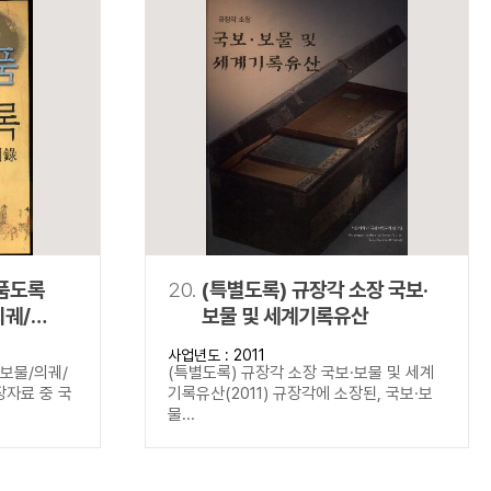
명품도록
20.
(특별도록) 규장각 소장 국보·
의궤/
보물 및 세계기록유산
사업년도 : 2011
보보물/의궤/
(특별도록) 규장각 소장 국보·보물 및 세계
장자료 중 국
기록유산(2011) 규장각에 소장된, 국보·보
물...