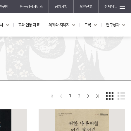
연구원
원문검색서비스
공지사항
오류신고
전체메뉴
국사
교과 연동 자료
의궤와 지리지
도록
연구성과
도록
연구성과
전시 도록
한국학 연구 용역 사업
규장각 소장품 해설
한국학 저술지원 사업
한국학 연구클러스터 사업
한국학 학술대회
신진학자 초청 연구교류 사업
규장각-솔벗 연구비 지원 사업
1
2
규장각-산기 연구비 지원 사업
연구논문
기획연구
홍재 한국학 펠로십 프로그램