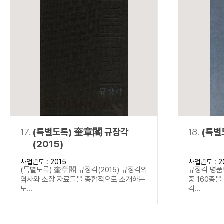
17.
(특별도록) 奎章閣 규장각
18.
(특별
(2015)
사업년도 : 2015
사업년도 : 2
(특별도록) 奎章閣 규장각(2015) 규장각의
규장각 명품
역사와 소장 자료들을 종합적으로 소개하는
중 160종
도...
각...