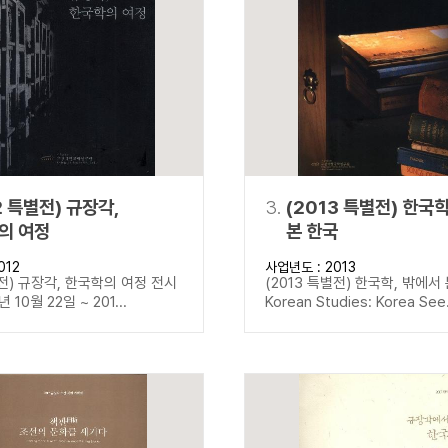
설명
용”이 동시에 포함된 자료를 검
약용”이 포함된 자료를 검색
 “정약용”이 나오지 않는 자
2 특별전) 규장각,
3.
(2013 특별전) 한국
의 여정
본 한국
012
사업년도 : 2013
별전) 규장각, 한국학의 여정 전시
(2013 특별전) 한국학, 밖에서
년 10월 22일 ~ 201...
Korean Studies: Korea See.