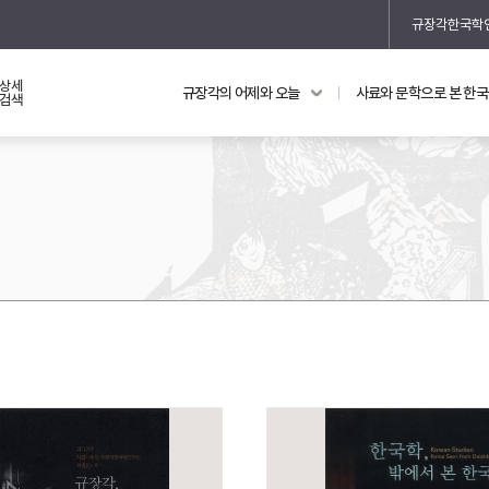
규장각한국학
상세
규장각의 어제와 오늘
사료와 문학으로 본 한
교과 연동 자료
의궤와 지리지
검색
의궤를 통해 본 왕실 생활
지리지 이야기
기