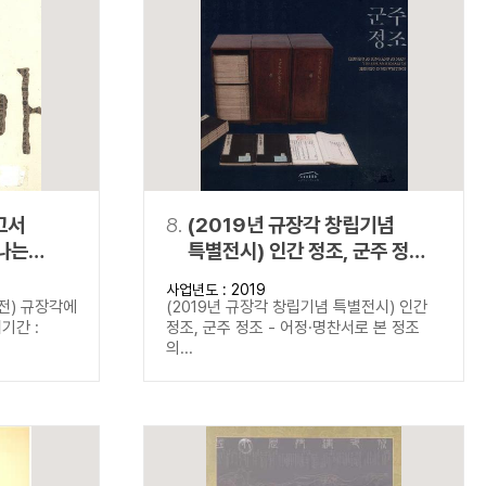
고서
8.
(2019년 규장각 창립기념
나는
특별전시) 인간 정조, 군주 정조 -
어정·명찬서로 본 정조의 삶과
사업년도 : 2019
이상
전) 규장각에
(2019년 규장각 창립기념 특별전시) 인간
기간 :
정조, 군주 정조 - 어정·명찬서로 본 정조
의...