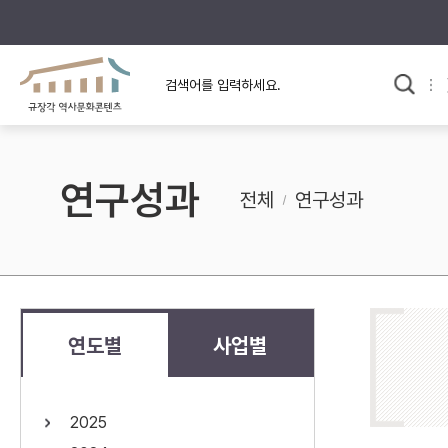
규장각의 어제와 오늘
사료와 문학으로 본
교
한국사
규장각 칼럼
고전문학 속 옛 사람들
연구성과
규장각 소개영상
고대
전체
연구성과
고려
조선 전기
조선 후기
근대
연도별
사업별
검색하기
다시쓰
2025
검색 연산자 사용안내