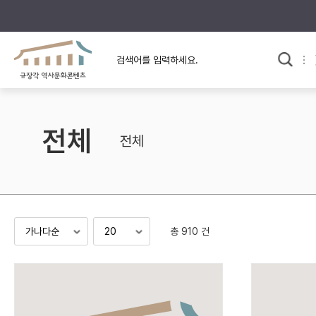
규장각의 어제와 오늘
사료와 문학으로 본
한국사
규장각 칼럼
고전문학 속 옛 사람들
전체
규장각 소개영상
고대
전체
고려
조선 전기
조선 후기
근대
총 910 건
검색하기
다시쓰
검색 연산자 사용안내