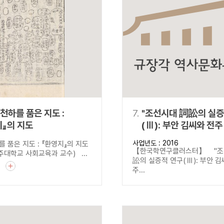
천하를 품은 지도 :
7.
"조선시대 詞訟의 실증
지』의 지도
(Ⅲ): 부안 김씨와 전주 최씨의
산송 자료 강독"
사업년도 : 2016
 품은 지도 : 『환영지』의 지도
【한국학연구클러스터】 "조
대학교 사회교육과 교수) ...
訟의 실증적 연구(Ⅲ): 부안 
기
주...