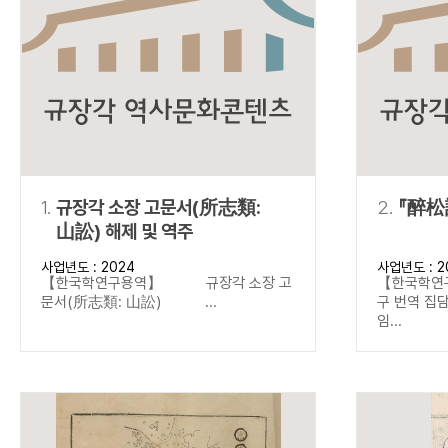
연산자
사용 예
“정조”와 “정약
AND
정조 AND 정약용
색
OR
정조 OR 정약용
“정조” 또는 “정
“정조”가 나온 후
NOT
정조 NOT 정약용
료를 검색
동시에 여러 개의 연산자를 사용할 수 있습니다.
1.
규장각 소장 고문서(所志類:
2.
『醉松
山訟) 해제 및 역주
사업년도 : 2024
사업년도 : 2
【한국학연구용역】 규장각 소장 고
【한국학연
문서(所志類: 山訟) ...
구 번역 
임...