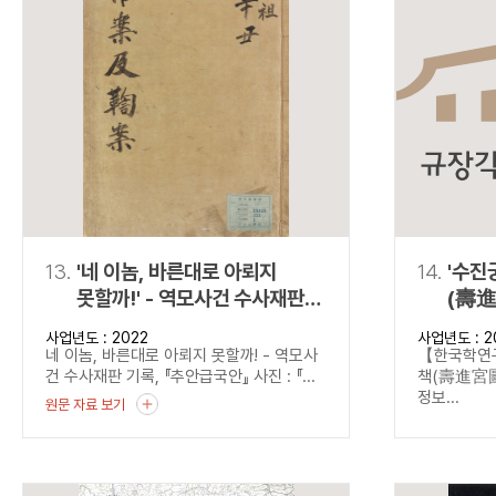
13.
'네 이놈, 바른대로 아뢰지
14.
'수진
못할까!' - 역모사건 수사재판
(壽進
기록, 『추안급국안』
정서)
사업년도 : 2022
사업년도 : 2
네 이놈, 바른대로 아뢰지 못할까! - 역모사
【한국학
건 수사재판 기록, 『추안급국안』 사진 : 『...
책(壽進宮圖
정보...
원문 자료 보기