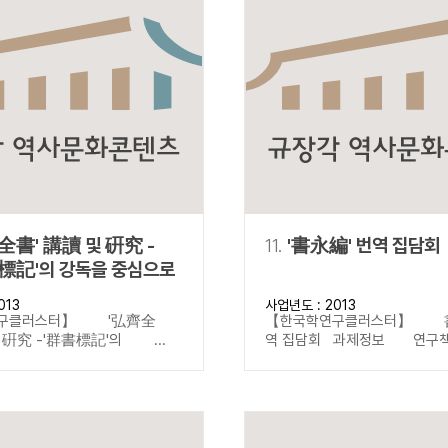
全書' 講讀 및 硏究 -
11.
'書永編' 번역 집담회
標記'의 강독을 중심으로
013
사업년도 : 2013
구클러스터】 '弘齊全
【한국학연구클러스터】 
및 硏究 -'群書標記'의 ...
역 집담회 과제정보 연구책임자