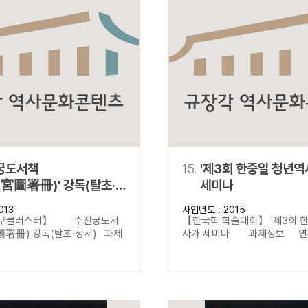
궁도서책
15.
'제3회 한중일 청년
宮圖署冊)' 강독(탈초·
세미나
013
사업년도 : 2015
연구클러스터】 수진궁도서
【한국학 학술대회】 '제3회 
署冊) 강독(탈초·정서) 과제
사가 세미나 과제정보 연구