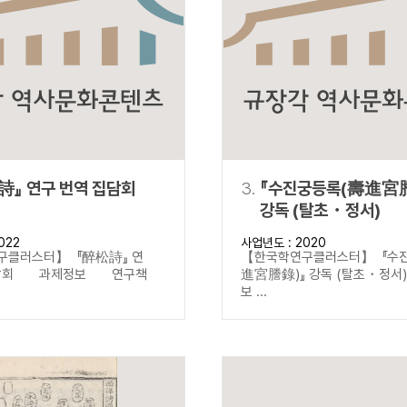
설명
용”이 동시에 포함된 자료를 검
약용”이 포함된 자료를 검색
 “정약용”이 나오지 않는 자
詩』 연구 번역 집담회
3.
『수진궁등록(壽進宮
강독 (탈초・정서)
022
사업년도 : 2020
구클러스터】 『醉松詩』 연
【한국학연구클러스터】 『수
집담회 과제정보 연구책
進宮謄錄)』 강독 (탈초・정
보 ...