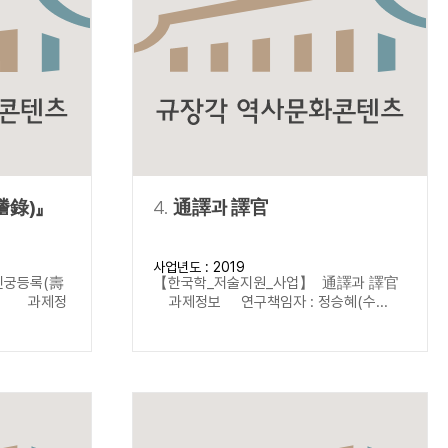
謄錄)』
4.
通譯과 譯官
사업년도 : 2019
진궁등록(壽
【한국학_저술지원_사업】 通譯과 譯官
서) 과제정
과제정보 연구책임자 : 정승혜(수...