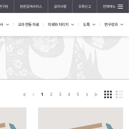
연구원
원문검색서비스
공지사항
오류신고
전체메뉴
국사
교과 연동 자료
의궤와 지리지
도록
연구성과
도록
연구성과
전시 도록
한국학 연구 용역 사업
규장각 소장품 해설
한국학 저술지원 사업
한국학 연구클러스터 사업
한국학 학술대회
신진학자 초청 연구교류 사업
규장각-솔벗 연구비 지원 사업
1
2
3
4
5
규장각-산기 연구비 지원 사업
연구논문
기획연구
홍재 한국학 펠로십 프로그램