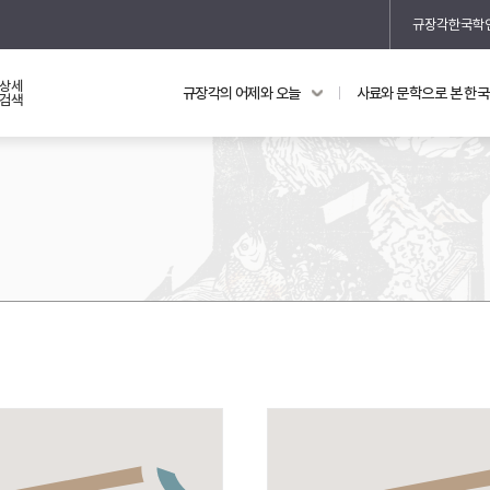
규장각한국학
상세
규장각의 어제와 오늘
사료와 문학으로 본 한
교과 연동 자료
의궤와 지리지
검색
의궤를 통해 본 왕실 생활
지리지 이야기
기