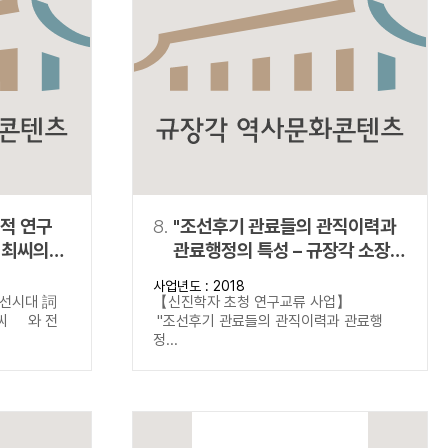
적 연구
8.
"조선후기 관료들의 관직이력과
관료행정의 특성 – 규장각 소장
‘정사책’(政事冊) 자료의 분석을
사업년도 : 2018
중심으로"
선시대 詞
【신진학자 초청 연구교류 사업】
김씨 와 전
"조선후기 관료들의 관직이력과 관료행
정...