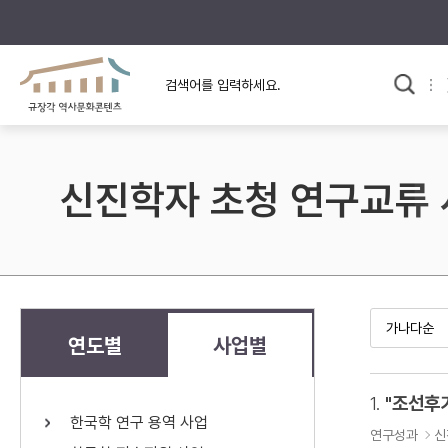
규장각의 어제와 오늘
사료와 문학으로 본
교
한국사
규장각 칼럼
고전문학 속 옛 사람들
신진학자 초청 연구교류
규장각 소개영상
고대
고려
조선 전기
조선 후기
근대
연도별
사업별
검색하기
다시쓰
1.
한국학 연구 용역 사업
검색 연산자 사용안내
연구성과
신