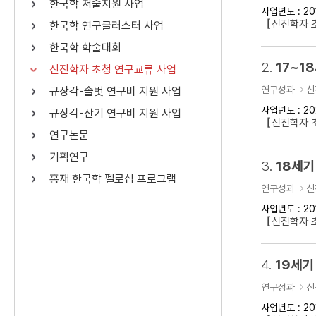
한국학 저술지원 사업
사업년도 : 20
연산자
사용 예
【신진학자 
한국학 연구클러스터 사업
“정조”와 “정약
AND
정조 AND 정약용
한국학 학술대회
색
2.
17~1
신진학자 초청 연구교류 사업
OR
정조 OR 정약용
“정조” 또는 “정
연구성과
신
규장각-솔벗 연구비 지원 사업
“정조”가 나온 후
NOT
정조 NOT 정약용
료를 검색
사업년도 : 20
규장각-산기 연구비 지원 사업
【신진학자 
연구논문
동시에 여러 개의 연산자를 사용할 수 있습니다.
기획연구
3.
18세기
홍재 한국학 펠로십 프로그램
연구성과
신
사업년도 : 20
【신진학자 
4.
19세기
연구성과
신
사업년도 : 20