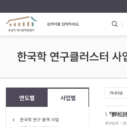
규장각의 어제와 오늘
사료와 문학으로 본
교
한국사
규장각 칼럼
고전문학 속 옛 사람들
한국학 연구클러스터 사
규장각 소개영상
고대
고려
조선 전기
조선 후기
근대
연도별
사업별
검색하기
다시쓰
1.
『醉松詩
한국학 연구 용역 사업
검색 연산자 사용안내
연구성과
한