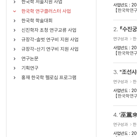
한국학 저술지원 사업
사업년도 : 20
연산자
사용 예
【한국학연구
한국학 연구클러스터 사업
“정조”와 “정약
AND
정조 AND 정약용
한국학 학술대회
색
2.
『수진궁
신진학자 초청 연구교류 사업
OR
정조 OR 정약용
“정조” 또는 “정
연구성과
한
규장각-솔벗 연구비 지원 사업
“정조”가 나온 후
NOT
정조 NOT 정약용
료를 검색
사업년도 : 20
규장각-산기 연구비 지원 사업
【한국학연구
연구논문
동시에 여러 개의 연산자를 사용할 수 있습니다.
기획연구
3.
홍재 한국학 펠로십 프로그램
연구성과
한
사업년도 : 20
【한국학연구클
4.
'巫黨來
연구성과
한
사업년도 : 20