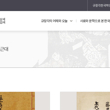
규장각한국학
상세
규장각의 어제와 오늘
사료와 문학으로 본 한
교과 연동 자료
의궤와 지리지
검색
의궤를 통해 본 왕실 생활
지리지 이야기
근대
기