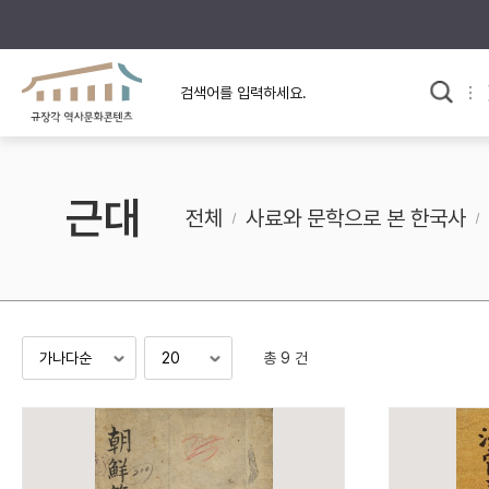
규장각의 어제와 오늘
사료와 문학으로 본
한국사
규장각 칼럼
고전문학 속 옛 사람들
근대
규장각 소개영상
고대
전체
사료와 문학으로 본 한국사
고려
조선 전기
조선 후기
근대
총 9 건
검색하기
다시쓰
검색 연산자 사용안내