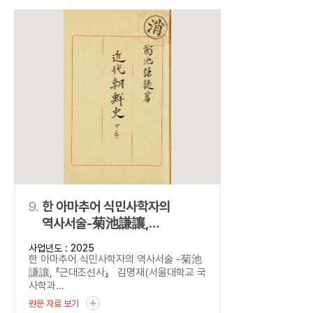
9.
한 아마추어 식민사학자의
역사서술-菊池謙讓,
『근대조선사』
사업년도 : 2025
한 아마추어 식민사학자의 역사서술 -菊池
謙讓, 『근대조선사』 김명재(서울대학교 국
사학과...
원문 자료 보기