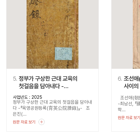
5.
정부가 구상한 근대 교육의
6.
조선애
첫걸음을 담아내다 -
사이의 독배 
『육영공원등록
『國民
사업년도 : 2025
조선애(朝鮮
(育英公院謄錄)』-
정부가 구상한 근대 교육의 첫걸음을 담아내
-최남선, 
다 -『육영공원등록(育英公院謄錄)』- 조
학...
은진(...
원문 자료 보
원문 자료 보기