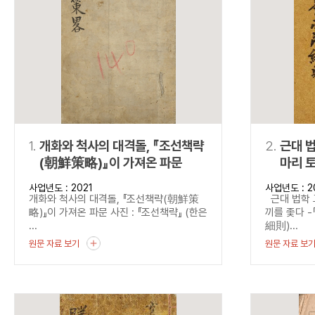
연산자
사용 예
“정조”와 “정약
AND
정조 AND 정약용
색
OR
정조 OR 정약용
“정조” 또는 “정
“정조”가 나온 후
NOT
정조 NOT 정약용
료를 검색
동시에 여러 개의 연산자를 사용할 수 있습니다.
1.
개화와 척사의 대격돌, 『조선책략
2.
근대 법
(朝鮮策略)』이 가져온 파문
마리 토
『법관
사업년도 : 2021
사업년도 : 2
(法官
개화와 척사의 대격돌, 『조선책략(朝鮮策
근대 법학 
법관양
略)』이 가져온 파문 사진 : 『조선책략』 (한은
끼를 좇다 
...
細則)...
원문 자료 보기
원문 자료 보