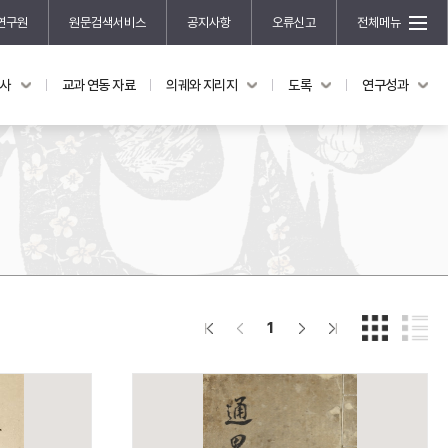
연구원
원문검색서비스
공지사항
오류신고
전체메뉴
국사
교과 연동 자료
의궤와 지리지
도록
연구성과
도록
연구성과
전시 도록
한국학 연구 용역 사업
규장각 소장품 해설
한국학 저술지원 사업
한국학 연구클러스터 사업
한국학 학술대회
신진학자 초청 연구교류 사업
규장각-솔벗 연구비 지원 사업
1
규장각-산기 연구비 지원 사업
연구논문
기획연구
홍재 한국학 펠로십 프로그램