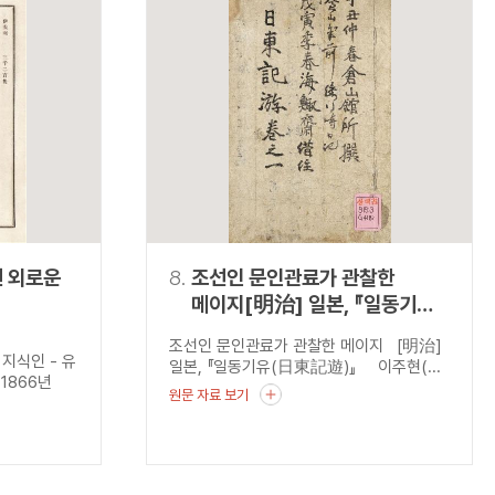
 외로운
8.
조선인 문인관료가 관찰한
메이지[明治] 일본, 『일동기유
(日東記遊)』
조선인 문인관료가 관찰한 메이지 [明治]
지식인 - 유
일본, 『일동기유(日東記遊)』 이주현(...
1866년
원문 자료 보기