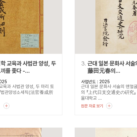
설명
용”이 동시에 포함된 자료를 검
약용”이 포함된 자료를 검색
 “정약용”이 나오지 않는 자
학 교육과 사법관 양성, 두
3.
근대 일본 문화사 서술
끼를 좇다 -
藤田元春의
양성소세칙
『上代日支交通史の
025
사업년도 : 2025
養成所細則)』을 통해 본
교육과 사법관 양성, 두 마리 토
근대 일본 문화사 서술의 맨얼
성소 운영과 현실
-『법관양성소세칙(法官養成所
의 『上代日支交通史の硏究』
울대학교 ...
기
원문 자료 보기