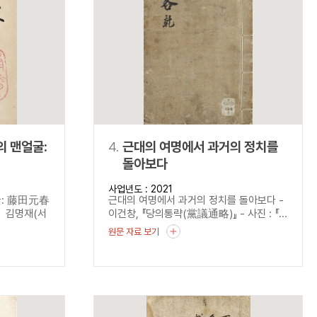
의 맨얼굴:
4.
근대의 여명에서 과거의 정치를
돌아보다
硏究』
사업년도 : 2021
굴: 藤田元春
근대의 여명에서 과거의 정치를 돌아보다 -
 김명재(서
이건창, 『당의통략(黨議通略)』 - 사진 : 『...
원문 자료 보기