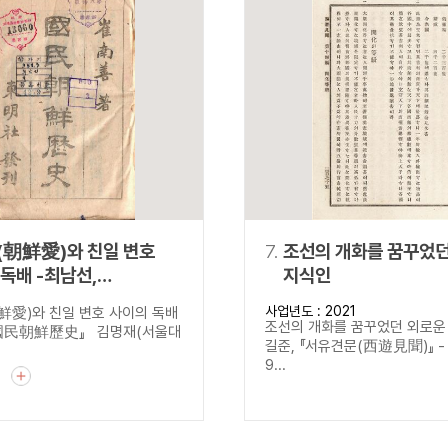
(朝鮮愛)와 친일 변호
7.
조선의 개화를 꿈꾸었던
-최남선,
지식인
朝鮮歷史』
사업년도 : 2021
愛)와 친일 변호 사이의 독배
조선의 개화를 꿈꾸었던 외로운 
『國民朝鮮歷史』 김명재(서울대
길준, 『서유견문(西遊見聞)』 - 
9...
기