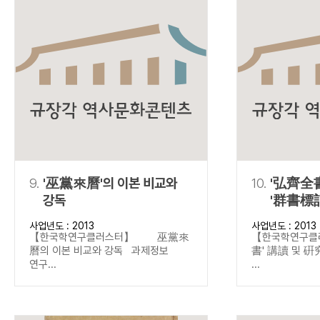
9.
'巫黨來曆'의 이본 비교와
10.
'弘齊全書
강독
'群書標記
중심으로
사업년도 : 2013
사업년도 : 2013
【한국학연구클러스터】 巫黨來
【한국학연구
曆의 이본 비교와 강독 과제정보
書' 講讀 및 
연구...
...