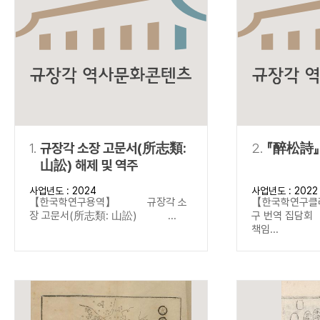
연산자
사용 예
“정조”와 “정약
AND
정조 AND 정약용
색
OR
정조 OR 정약용
“정조” 또는 “정
“정조”가 나온 후
NOT
정조 NOT 정약용
료를 검색
동시에 여러 개의 연산자를 사용할 수 있습니다.
1.
규장각 소장 고문서(所志類:
2.
『醉松詩』
山訟) 해제 및 역주
사업년도 : 2024
사업년도 : 2022
【한국학연구용역】 규장각 소
【한국학연구클
장 고문서(所志類: 山訟) ...
구 번역 집
책임...