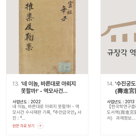
13.
'네 이놈, 바른대로 아뢰지
14.
'수진궁
못할까!' - 역모사건
(壽進宮
수사재판 기록,
(탈초·정
사업년도 : 2022
사업년도 : 2013
『추안급국안』
네 이놈, 바른대로 아뢰지 못할까! - 역
【한국학연구
모사건 수사재판 기록, 『추안급국안』 사
도서책(壽進宮圖
진 : 『...
서) 과제정보...
원문 자료 보기