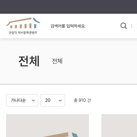
규장각의 어제와 오늘
사료와 문학으로 본
교
한국사
규장각 칼럼
고전문학 속 옛 사람들
전체
규장각 소개영상
고대
전체
고려
조선 전기
조선 후기
근대
총 910 건
검색하기
다시쓰
검색 연산자 사용안내