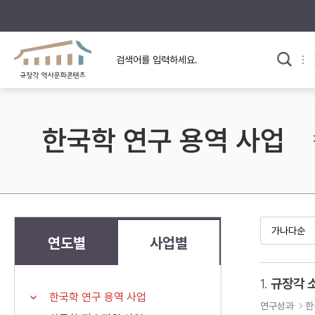
규장각의 어제와 오늘
사료와 문학으로 본
교
한국사
규장각 칼럼
고전문학 속 옛 사람들
한국학 연구 용역 사업
규장각 소개영상
고대
고려
조선 전기
조선 후기
근대
연도별
사업별
검색하기
다시쓰
1.
규장각 
한국학 연구 용역 사업
검색 연산자 사용안내
연구성과
한