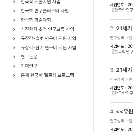
한국학 저술지원 사업
사업년도 : 20
연산자
사용 예
【한국학연구
한국학 연구클러스터 사업
“정조”와 “정약
AND
정조 AND 정약용
한국학 학술대회
색
2.
21세기
신진학자 초청 연구교류 사업
OR
정조 OR 정약용
“정조” 또는 “정
연구성과
한
규장각-솔벗 연구비 지원 사업
“정조”가 나온 후
NOT
정조 NOT 정약용
료를 검색
사업년도 : 20
규장각-산기 연구비 지원 사업
【한국학연구
연구논문
동시에 여러 개의 연산자를 사용할 수 있습니다.
기획연구
3.
21세기
홍재 한국학 펠로십 프로그램
연구성과
한
사업년도 : 20
【한국학연구
4.
<<유원
연구성과
한
사업년도 : 20