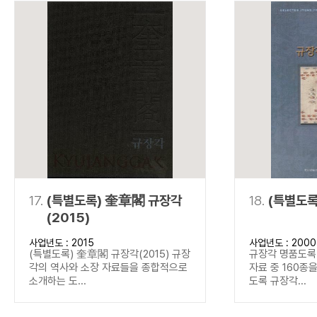
17.
(특별도록) 奎章閣 규장각
18.
(특별도록
(2015)
사업년도 : 2015
사업년도 : 2000
(특별도록) 奎章閣 규장각(2015) 규장
규장각 명품도록(
각의 역사와 소장 자료들을 종합적으로
자료 중 160종
소개하는 도...
도록 규장각...