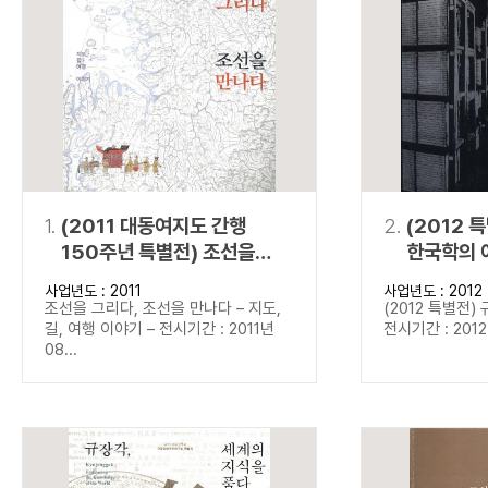
연산자
사용 예
“정조”와 “정약
AND
정조 AND 정약용
색
OR
정조 OR 정약용
“정조” 또는 “정
“정조”가 나온 후
NOT
정조 NOT 정약용
료를 검색
동시에 여러 개의 연산자를 사용할 수 있습니다.
1.
(2011 대동여지도 간행
2.
(2012 
150주년 특별전) 조선을
한국학의 
그리다, 조선을 만나다
사업년도 : 2011
사업년도 : 2012
조선을 그리다, 조선을 만나다 – 지도,
(2012 특별전)
길, 여행 이야기 – 전시기간 : 2011년
전시기간 : 2012년
08...