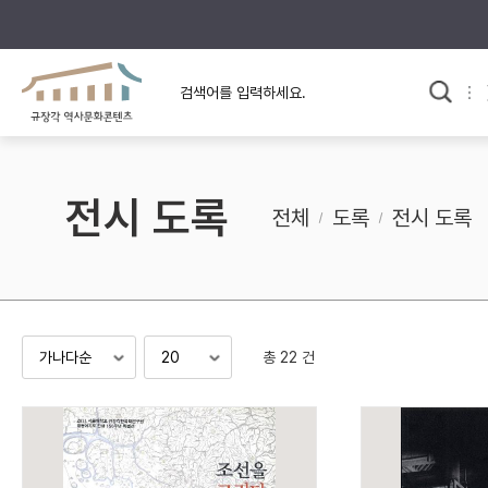
규장각의 어제와 오늘
사료와 문학으로 본
교
한국사
규장각 칼럼
고전문학 속 옛 사람들
전시 도록
규장각 소개영상
고대
전체
도록
전시 도록
고려
조선 전기
조선 후기
근대
총 22 건
검색하기
다시쓰
검색 연산자 사용안내