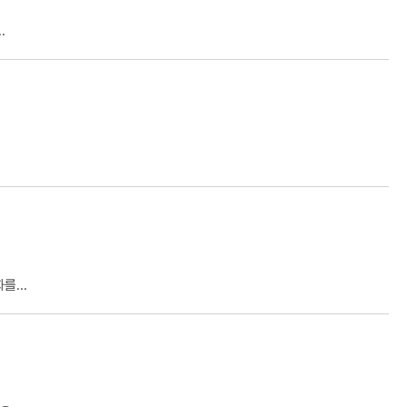
.
...