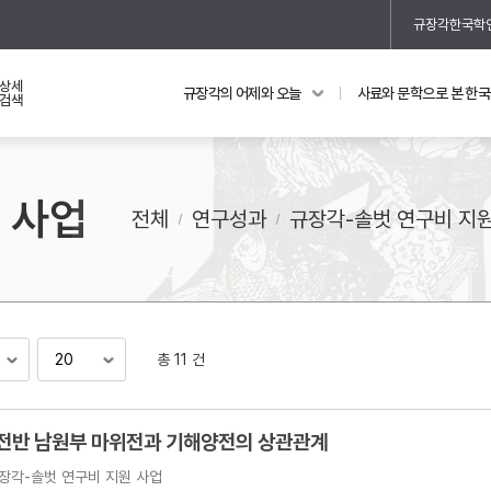
규장각한국학
상세
규장각의 어제와 오늘
사료와 문학으로 본 한
교과 연동 자료
의궤와 지리지
검색
의궤를 통해 본 왕실 생활
 사업
지리지 이야기
전체
연구성과
규장각-솔벗 연구비 지
총 11 건
기
 전반 남원부 마위전과 기해양전의 상관관계
장각-솔벗 연구비 지원 사업