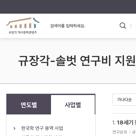
규장각의 어제와 오늘
사료와 문학으로 본
한국사
규장각 칼럼
고전문학 속 옛 사람들
규장각-솔벗 연구비 지원
규장각 소개영상
고대
고려
조선 전기
조선 후기
근대
연도별
사업별
검색하기
다시쓰
1.
18세기
한국학 연구 용역 사업
검색 연산자 사용안내
연구성과
규