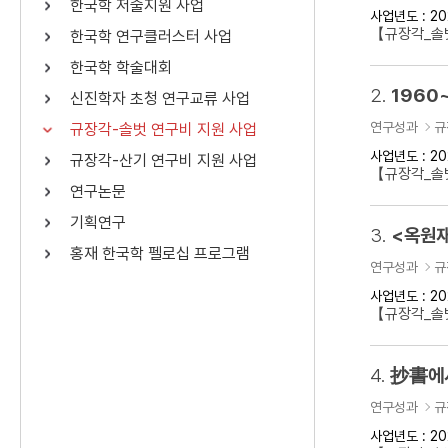
한국학 저술지원 사업
사업년도 : 20
연산자
사용 예
【규장각_솔벗
한국학 연구클러스터 사업
“정조”와 “정약
AND
정조 AND 정약용
한국학 학술대회
색
2.
1960
신진학자 초청 연구교류 사업
OR
정조 OR 정약용
“정조” 또는 “정
연구성과
규
규장각-솔벗 연구비 지원 사업
“정조”가 나온 후
NOT
정조 NOT 정약용
료를 검색
사업년도 : 20
규장각-산기 연구비 지원 사업
【규장각_솔벗
연구논문
동시에 여러 개의 연산자를 사용할 수 있습니다.
기획연구
3.
<옥원재
홍재 한국학 펠로십 프로그램
연구성과
규
사업년도 : 20
【규장각_솔벗
4.
抄書에서
연구성과
규
사업년도 : 20