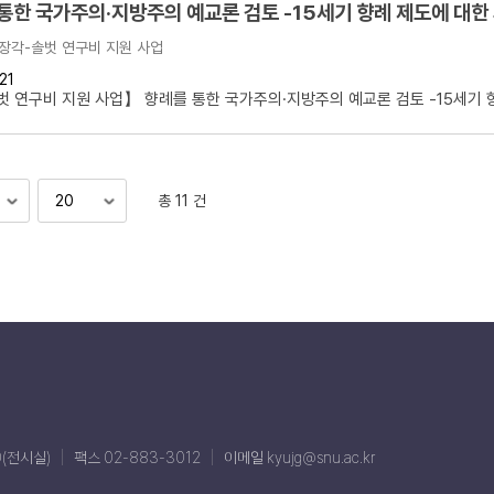
통한 국가주의·지방주의 예교론 검토 -15세기 향례 제도에 대한
장각-솔벗 연구비 지원 사업
21
 연구비 지원 사업】 향례를 통한 국가주의·지방주의 예교론 검토 -15세기 향.
총 11 건
0(전시실)
팩스 02-883-3012
이메일 kyujg@snu.ac.kr