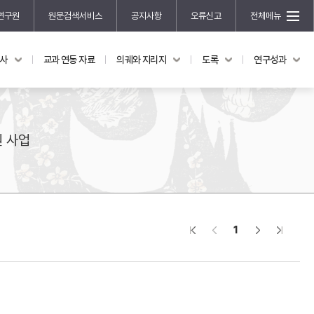
연구원
원문검색서비스
공지사항
오류신고
전체메뉴
국사
교과 연동 자료
의궤와 지리지
도록
연구성과
도록
연구성과
전시 도록
한국학 연구 용역 사업
규장각 소장품 해설
한국학 저술지원 사업
원 사업
한국학 연구클러스터 사업
한국학 학술대회
신진학자 초청 연구교류 사업
규장각-솔벗 연구비 지원 사업
1
규장각-산기 연구비 지원 사업
연구논문
기획연구
홍재 한국학 펠로십 프로그램