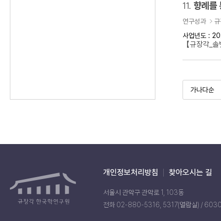
11.
향례를 
연구성과
규
사업년도 : 20
【규장각_솔벗
개인정보처리방침
찾아오시는 길
서울시 관악구 관악로 1, 103동
전화 02-880-5316, 5317(열람실) / 603