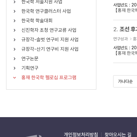
한국학 저술지원 사업
사업년도 : 20
연산자
사용 예
【홍재 한국학
한국학 연구클러스터 사업
“정조”와 “정약
AND
정조 AND 정약용
한국학 학술대회
색
2.
조선 후
신진학자 초청 연구교류 사업
OR
정조 OR 정약용
“정조” 또는 “정
연구성과
홍
규장각-솔벗 연구비 지원 사업
“정조”가 나온 후
NOT
정조 NOT 정약용
료를 검색
사업년도 : 20
규장각-산기 연구비 지원 사업
【홍재 한국
연구논문
동시에 여러 개의 연산자를 사용할 수 있습니다.
기획연구
홍재 한국학 펠로십 프로그램
개인정보처리방침
찾아오시는 길