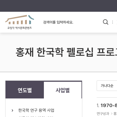
규장각의 어제와 오늘
사료와 문학으로 본
교
한국사
규장각 칼럼
고전문학 속 옛 사람들
홍재 한국학 펠로십 프
규장각 소개영상
고대
고려
조선 전기
조선 후기
근대
연도별
사업별
검색하기
다시쓰
1.
1970-
한국학 연구 용역 사업
검색 연산자 사용안내
연구성과
홍