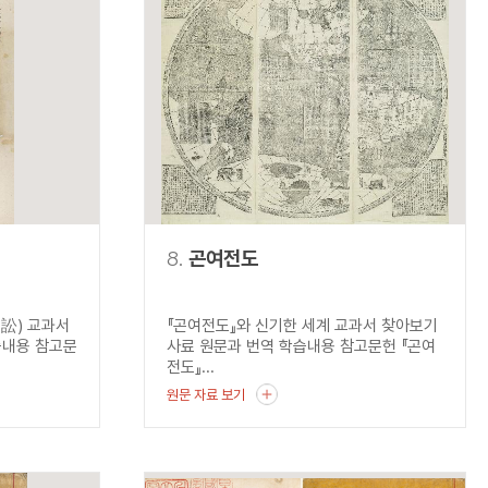
8.
곤여전도
山訟) 교과서
『곤여전도』와 신기한 세계 교과서 찾아보기
습내용 참고문
사료 원문과 번역 학습내용 참고문헌 『곤여
전도』...
원문 자료 보기