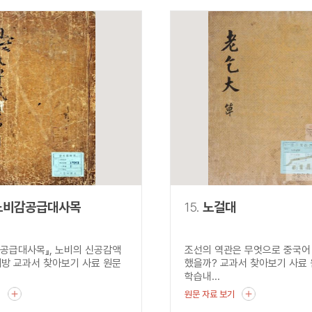
노비감공급대사목
15.
노걸대
공급대사목』, 노비의 신공감액
조선의 역관은 무엇으로 중국어
해방 교과서 찾아보기 사료 원문
했을까? 교과서 찾아보기 사료
학습내...
기
원문 자료 보기