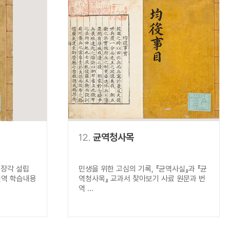
12.
균역청사목
규장각 설립
민생을 위한 고심의 기록, 『균역사실』과 『균
번역 학습내용
역청사목』 교과서 찾아보기 사료 원문과 번
역 ...