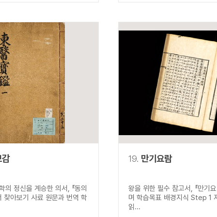
보감
19.
만기요람
학의 정신을 계승한 의서, 『동의
왕을 위한 필수 참고서, 『만기요
서 찾아보기 사료 원문과 번역 학
며 학습목표 배경지식 Step 1
읽...