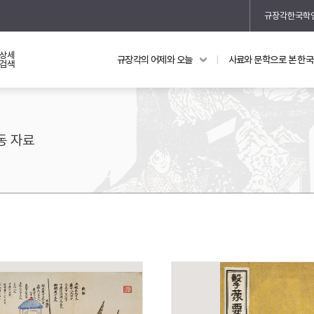
규장각한국학
상세
규장각의 어제와 오늘
사료와 문학으로 본 한
교과 연동 자료
의궤와 지리지
검색
의궤를 통해 본 왕실 생활
지리지 이야기
동 자료
기