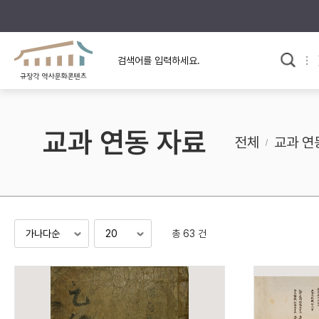
규장각의 어제와 오늘
사료와 문학으로 본
한국사
규장각 칼럼
고전문학 속 옛 사람들
교과 연동 자료
규장각 소개영상
고대
전체
교과 연
고려
조선 전기
조선 후기
근대
총 63 건
검색하기
다시쓰
검색 연산자 사용안내