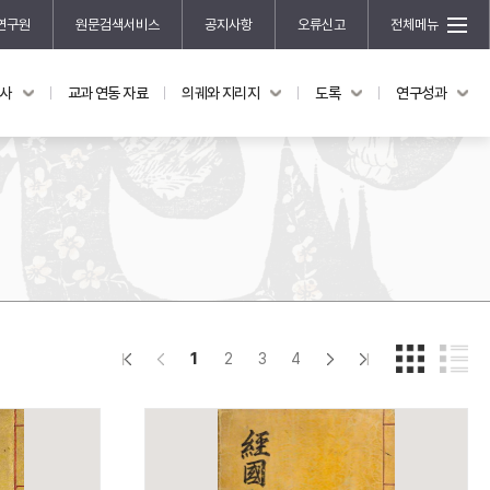
연구원
원문검색서비스
공지사항
오류신고
전체메뉴
국사
교과 연동 자료
의궤와 지리지
도록
연구성과
도록
연구성과
전시 도록
한국학 연구 용역 사업
규장각 소장품 해설
한국학 저술지원 사업
한국학 연구클러스터 사업
한국학 학술대회
신진학자 초청 연구교류 사업
규장각-솔벗 연구비 지원 사업
1
2
3
4
규장각-산기 연구비 지원 사업
연구논문
기획연구
홍재 한국학 펠로십 프로그램