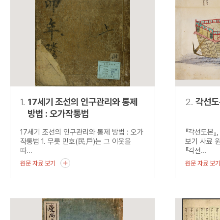
연산자
사용 예
“정조”와 “정약
AND
정조 AND 정약용
색
OR
정조 OR 정약용
“정조” 또는 “정
“정조”가 나온 후
NOT
정조 NOT 정약용
료를 검색
동시에 여러 개의 연산자를 사용할 수 있습니다.
1.
17세기 조선의 인구관리와 통제
2.
각선도
방법 : 오가작통법
17세기 조선의 인구관리와 통제 방법 : 오가
『각선도본』
작통법 1. 무릇 민호(民戶)는 그 이웃을
보기 사료 
따...
『각선...
원문 자료 보기
원문 자료 보