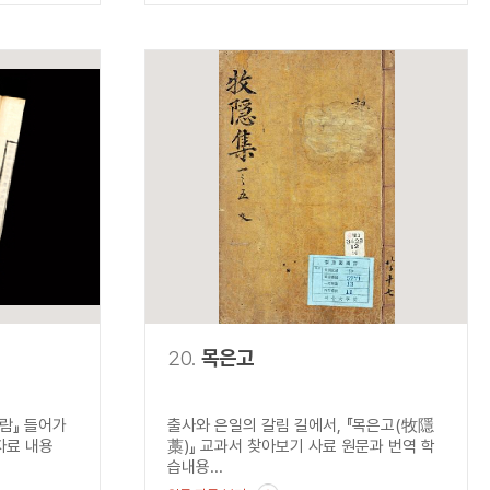
20.
목은고
람』 들어가
출사와 은일의 갈림 길에서, 『목은고(牧隱
 자료 내용
藁)』 교과서 찾아보기 사료 원문과 번역 학
습내용...