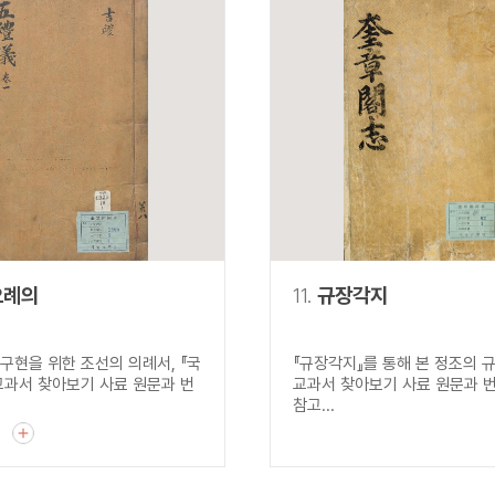
오례의
11.
규장각지
구현을 위한 조선의 의례서, 『국
『규장각지』를 통해 본 정조의 
교과서 찾아보기 사료 원문과 번
교과서 찾아보기 사료 원문과 
참고...
기