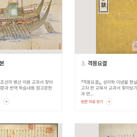
설명
용”이 동시에 포함된 자료를 검
약용”이 포함된 자료를 검색
 “정약용”이 나오지 않는 자
본
3.
격몽요결
, 조선의 병선 이용 교과서 찾아
『격몽요결』, 성리학 이념을 현
원문과 번역 학습내용 참고문헌
고자 한 교육서 교과서 찾아보기
과 번...
기
원문 자료 보기