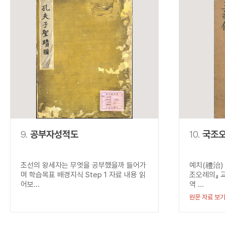
9.
공부자성적도
10.
국조
조선의 왕세자는 무엇을 공부했을까 들어가
예치(禮治) 
며 학습목표 배경지식 Step 1 자료 내용 읽
조오례의』 
어보...
역 ...
원문 자료 보