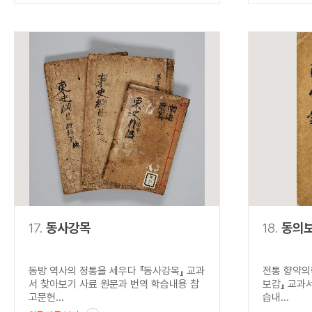
17.
동사강목
18.
동의
동방 역사의 정통을 세우다 『동사강목』 교과
전통 향약의
서 찾아보기 사료 원문과 번역 학습내용 참
보감』 교과
고문헌...
습내...