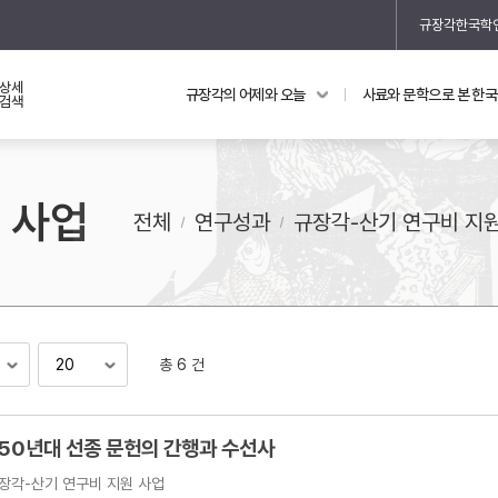
규장각한국학
상세
규장각의 어제와 오늘
사료와 문학으로 본 한
교과 연동 자료
의궤와 지리지
검색
의궤를 통해 본 왕실 생활
 사업
지리지 이야기
전체
연구성과
규장각-산기 연구비 지
총 6 건
기
~50년대 선종 문헌의 간행과 수선사
장각-산기 연구비 지원 사업