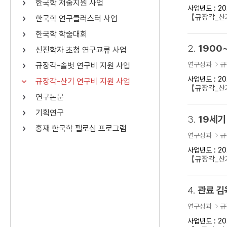
한국학 저술지원 사업
사업년도 : 20
연산자
사용 예
【규장각_산기
한국학 연구클러스터 사업
“정조”와 “정약
AND
정조 AND 정약용
한국학 학술대회
색
2.
1900
신진학자 초청 연구교류 사업
OR
정조 OR 정약용
“정조” 또는 “정
연구성과
규
규장각-솔벗 연구비 지원 사업
“정조”가 나온 후
NOT
정조 NOT 정약용
료를 검색
사업년도 : 20
규장각-산기 연구비 지원 사업
【규장각_산기
연구논문
동시에 여러 개의 연산자를 사용할 수 있습니다.
기획연구
3.
19세기
홍재 한국학 펠로십 프로그램
연구성과
규
사업년도 : 20
【규장각_산기
4.
관료 김
연구성과
규
사업년도 : 20