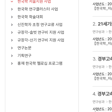
한국학 저술지원 사업
사업년도 : 20
연산자
사용 예
【한국학_저
한국학 연구클러스터 사업
“정조”와 “정약
AND
정조 AND 정약용
한국학 학술대회
색
2.
21세기
신진학자 초청 연구교류 사업
OR
정조 OR 정약용
“정조” 또는 “정
연구성과
한
규장각-솔벗 연구비 지원 사업
“정조”가 나온 후
NOT
정조 NOT 정약용
료를 검색
사업년도 : 20
규장각-산기 연구비 지원 사업
【한국학_저
연구논문
동시에 여러 개의 연산자를 사용할 수 있습니다.
기획연구
3.
경부고속
홍재 한국학 펠로십 프로그램
연구성과
한
사업년도 : 20
【한국학_저
4.
경부고속
연구성과
한
사업년도 : 20