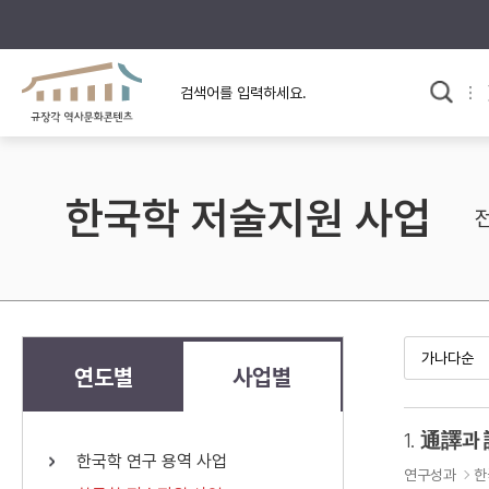
규장각의 어제와 오늘
사료와 문학으로 본
교
한국사
규장각 칼럼
고전문학 속 옛 사람들
한국학 저술지원 사업
규장각 소개영상
고대
고려
조선 전기
조선 후기
근대
연도별
사업별
검색하기
다시쓰
1.
通譯과
한국학 연구 용역 사업
검색 연산자 사용안내
연구성과
한