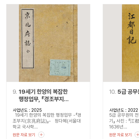
9.
19세기 한양의 복잡한
10.
5급 공무
행정업무, 『경조부지
(京兆府誌)』
사업년도 : 2025
사업년도 : 2022
19세기 한양의 복잡한 행정업무 -『경
5급 공무원의 전
조부지(京兆府誌)』- 정다혜(서울대
기』 사진 : 『江
학교 국사학...
1636년...
원문 자료 보기
원문 자료 보기