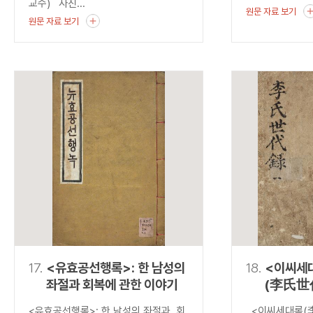
교수) 사진...
원문 자료 보기
원문 자료 보기
17.
<유효공선행록>: 한 남성의
18.
<이씨세
좌절과 회복에 관한 이야기
(李氏世
발견하는
<유효공선행록>: 한 남성의 좌절과 회
<이씨세대록(