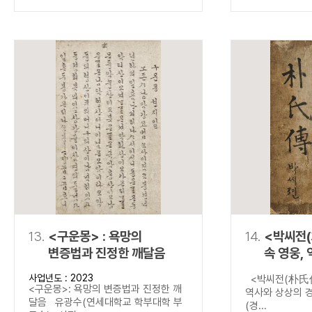
13.
<구운몽> : 욕망의
14.
<박씨전(
변증법과 진정한 깨달음
속 영웅,
경계를 넘
사업년도 : 2023
<박씨전(朴氏傳
<구운몽>: 욕망의 변증법과 진정한 깨
역사와 상상의 
달음 유광수(연세대학교 학부대학 부
(경...