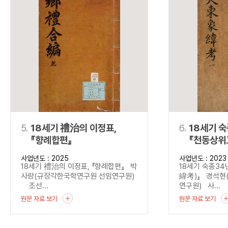
5.
18세기 禮治의 이정표,
6.
18세기 
『향례합편』
『천동상위
사업년도 : 2025
사업년도 : 2023
18세기 禮治의 이정표, 『향례합편』 박
18세기 숙종3
사랑(규장각한국학연구원 선임연구원)
緯考)』 경석현
조선...
연구원) 사...
원문 자료 보기
원문 자료 보기