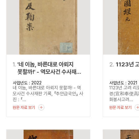
연산자
사용 예
“정조”와 “정약
AND
정조 AND 정약용
색
OR
정조 OR 정약용
“정조” 또는 “정
“정조”가 나온 후
NOT
정조 NOT 정약용
료를 검색
동시에 여러 개의 연산자를 사용할 수 있습니다.
1.
'네 이놈, 바른대로 아뢰지
2.
1123년 
못할까!' - 역모사건 수사재판
기록, 『추안급국안』
사업년도 : 2022
사업년도 : 2021
네 이놈, 바른대로 아뢰지 못할까! - 역
1123년 고려 
모사건 수사재판 기록, 『추안급국안』 사
경(宣和奉使高驪圖
진 : 『...
화봉사고려...
원문 자료 보기
원문 자료 보기