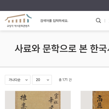
규장각의 어제와 오늘
사료와 문학으로 본
교
한국사
규장각 칼럼
고전문학 속 옛 사람들
사료와 문학으로 본 한국
규장각 소개영상
고대
고려
조선 전기
조선 후기
근대
총 171 건
검색하기
다시쓰
검색 연산자 사용안내